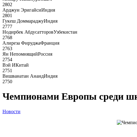
2802
Арджун Эригайси
Индия
2801
Гукеш Доммараджу
Индия
2777
Нодирбек Абдусатторов
Узбекистан
2768
Алиреза Фируджа
Франция
2763
Ян Непомнящий
Россия
2754
Вэй И
Китай
2751
Вишванатан Ананд
Индия
2750
Чемпионами Европы среди шк
Новости