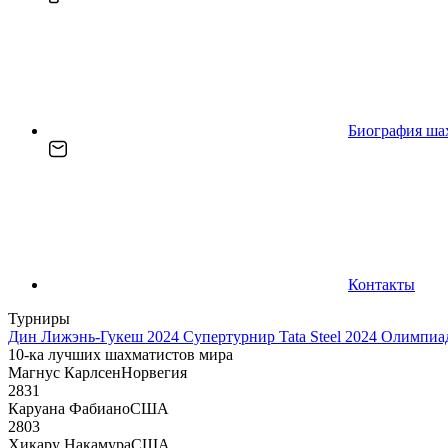
Биография ша
Контакты
Турниры
Дин Лижэнь-Гукеш 2024
Супертурнир Tata Steel 2024
Олимпиад
10-ка лучших шахматистов мира
Магнус Карлсен
Норвегия
2831
Каруана Фабиано
США
2803
Хикару Накамура
США