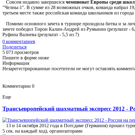
Совсем недавно завершился
чемпионат Европы среди шко
"Челны-1". В сумме из 28 возможных очков, команда набрал 19
третьем месте также российская команда школьников из города
Помимо основного зачета в турнире проходила битва и за личны
зачете победил Тирон Калин-Андрей из Румынии (результат - 6,5
Руфина Валиева (результат - 5,5 из 7)
0
комментариев
Поделиться
5 073 просмотров
Пишите в форме ниже
Информация
Незарегестрированные посетители не могут оставлять коммента
Комментарии
0
Еще
Трансъевропейский шахматный экспресс 2012 - Ро
13 и 14 октября 2012 года в Потсдаме (Германия) прошел тур
5 сек. на каждый ход), организаторами