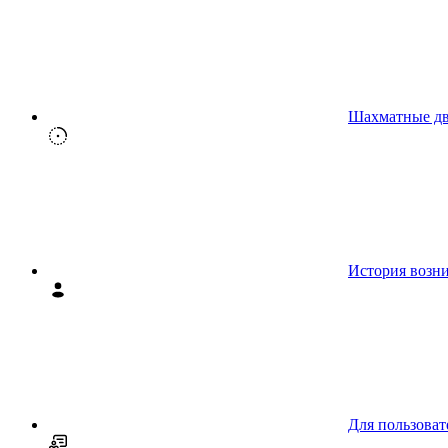
Шахматные д
История возн
Для пользоват