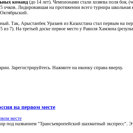
льных команд
(до 14 лет). Чемпионами стали хозяева поля боя, 
,5 очков. Лидировавшая на протяжении всего турнира школьная к
 Октябрьский.
й. Так, Арыстанбек Уразаев из Казахстана стал первым на первой
 из 7). На третьей доске первое место у Равиля Хамзина (результ
рии. Зарегистрируйтесь. Нажмите на иконку справа вверху.
ссия на первом месте
нир под названием "Трансъевропейский шахматный экспресс". Э