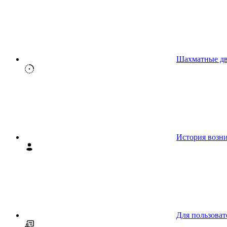
Шахматные д
История возн
Для пользоват