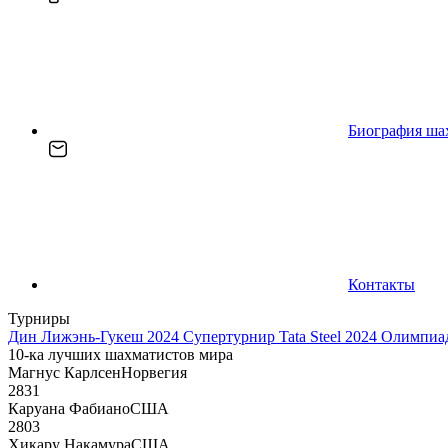
Биография ша
Контакты
Турниры
Дин Лижэнь-Гукеш 2024
Супертурнир Tata Steel 2024
Олимпиад
10-ка лучших шахматистов мира
Магнус Карлсен
Норвегия
2831
Каруана Фабиано
США
2803
Хикару Накамура
США