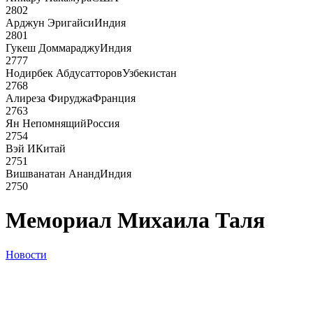
2802
Арджун Эригайси
Индия
2801
Гукеш Доммараджу
Индия
2777
Нодирбек Абдусатторов
Узбекистан
2768
Алиреза Фируджа
Франция
2763
Ян Непомнящий
Россия
2754
Вэй И
Китай
2751
Вишванатан Ананд
Индия
2750
Мемориал Михаила Таля
Новости