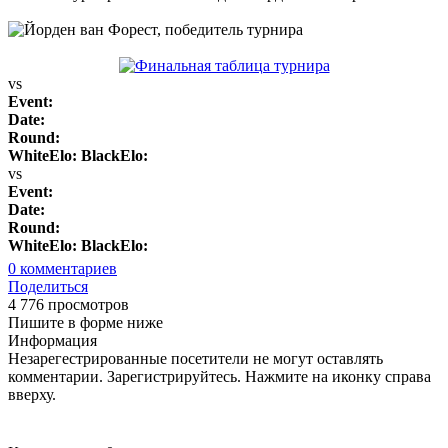
vs
Event:
Date:
Round:
WhiteElo:
BlackElo:
vs
Event:
Date:
Round:
WhiteElo:
BlackElo:
0
комментариев
Поделиться
4 776 просмотров
Пишите в форме ниже
Информация
Незарегестрированные посетители не могут оставлять
комментарии. Зарегистрируйтесь. Нажмите на иконку справа
вверху.