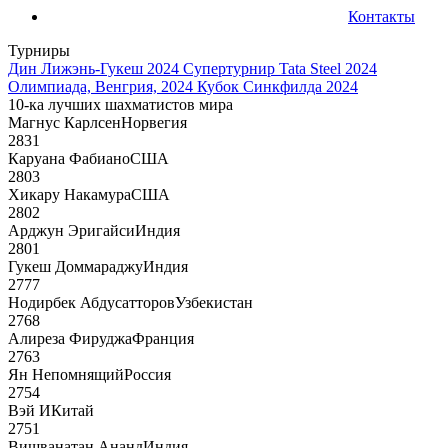
Контакты
Турниры
Дин Лижэнь-Гукеш 2024
Супертурнир Tata Steel 2024
Олимпиада, Венгрия, 2024
Кубок Синкфилда 2024
10-ка лучших шахматистов мира
Магнус Карлсен
Норвегия
2831
Каруана Фабиано
США
2803
Хикару Накамура
США
2802
Арджун Эригайси
Индия
2801
Гукеш Доммараджу
Индия
2777
Нодирбек Абдусатторов
Узбекистан
2768
Алиреза Фируджа
Франция
2763
Ян Непомнящий
Россия
2754
Вэй И
Китай
2751
Вишванатан Ананд
Индия