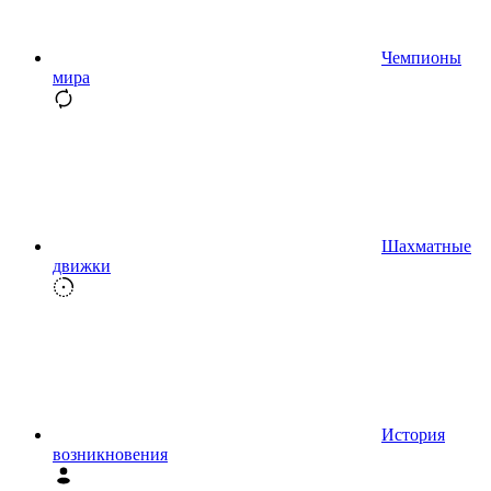
Чемпионы
мира
Шахматные
движки
История
возникновения