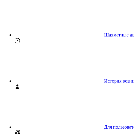
Шахматные д
История возн
Для пользоват