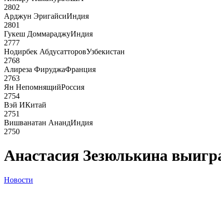
2802
Арджун Эригайси
Индия
2801
Гукеш Доммараджу
Индия
2777
Нодирбек Абдусатторов
Узбекистан
2768
Алиреза Фируджа
Франция
2763
Ян Непомнящий
Россия
2754
Вэй И
Китай
2751
Вишванатан Ананд
Индия
2750
Анастасия Зезюлькина выигра
Новости