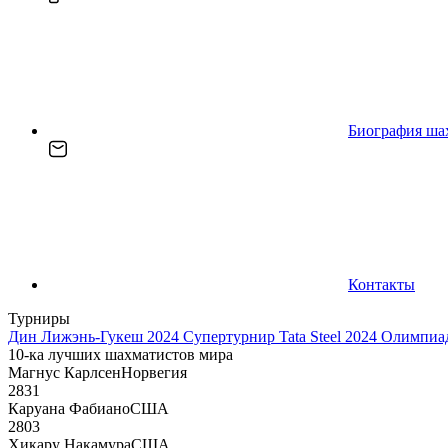
Биография ша
Контакты
Турниры
Дин Лижэнь-Гукеш 2024
Супертурнир Tata Steel 2024
Олимпиад
10-ка лучших шахматистов мира
Магнус Карлсен
Норвегия
2831
Каруана Фабиано
США
2803
Хикару Накамура
США