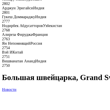
2802
Арджун Эригайси
Индия
2801
Гукеш Доммараджу
Индия
2777
Нодирбек Абдусатторов
Узбекистан
2768
Алиреза Фируджа
Франция
2763
Ян Непомнящий
Россия
2754
Вэй И
Китай
2751
Вишванатан Ананд
Индия
2750
Большая швейцарка, Grand Sw
Новости