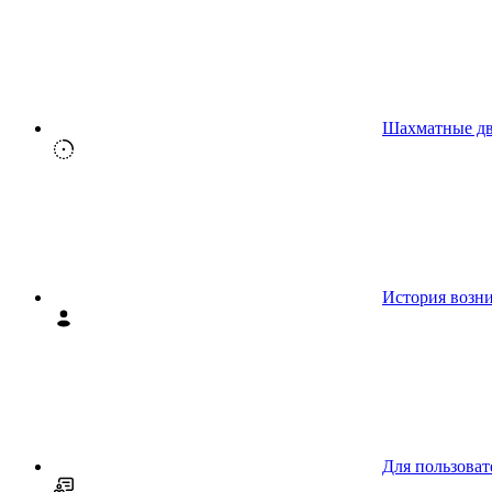
Шахматные д
История возн
Для пользоват