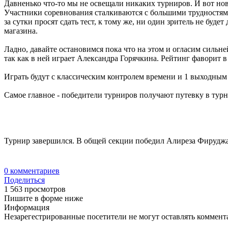
Давненько что-то мы не освещали никаких турниров. И вот новы
Участники соревнования сталкиваются с большими трудностями и
за сутки просят сдать тест, к тому же, ни один зритель не буд
магазина.
Ладно, давайте остановимся пока что на этом и огласим сильне
так как в ней играет Александра Горячкина. Рейтинг фаворит в
Играть будут с классическим контролем времени и 1 выходным -
Самое главное - победители турниров получают путевку в турни
Турнир завершился. В общей секции победил Алиреза Фируджа
0
комментариев
Поделиться
1 563 просмотров
Пишите в форме ниже
Информация
Незарегестрированные посетители не могут оставлять коммента