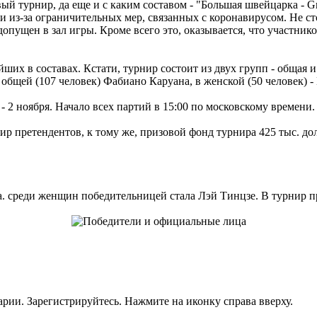
й турнир, да еще и с каким составом - "Большая швейцарка - Gra
з-за ограничительных мер, связанных с коронавирусом. Не стоит
ет допущен в зал игры. Кроме всего это, оказывается, что участни
йших в составах. Кстати, турнир состоит из двух групп - общая
 общей (107 человек) Фабиано Каруана, в женской (50 человек) 
 2 ноября. Начало всех партий в 15:00 по московскому времени. 
р претендентов, к тому же, призовой фонд турнира 425 тыс. дол
. среди женщин победительницей стала Лэй Тинцзе. В турнир п
рии. Зарегистрируйтесь. Нажмите на иконку справа вверху.