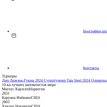
Биография ша
Контакты
Турниры
Дин Лижэнь-Гукеш 2024
Супертурнир Tata Steel 2024
Олимпиад
10-ка лучших шахматистов мира
Магнус Карлсен
Норвегия
2831
Каруана Фабиано
США
2803
Хикару Накамура
США