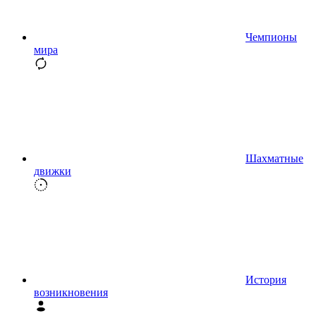
Чемпионы
мира
Шахматные
движки
История
возникновения