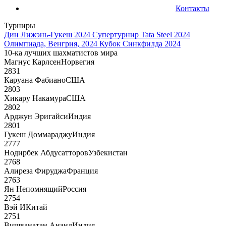
Контакты
Турниры
Дин Лижэнь-Гукеш 2024
Супертурнир Tata Steel 2024
Олимпиада, Венгрия, 2024
Кубок Синкфилда 2024
10-ка лучших шахматистов мира
Магнус Карлсен
Норвегия
2831
Каруана Фабиано
США
2803
Хикару Накамура
США
2802
Арджун Эригайси
Индия
2801
Гукеш Доммараджу
Индия
2777
Нодирбек Абдусатторов
Узбекистан
2768
Алиреза Фируджа
Франция
2763
Ян Непомнящий
Россия
2754
Вэй И
Китай
2751
Вишванатан Ананд
Индия