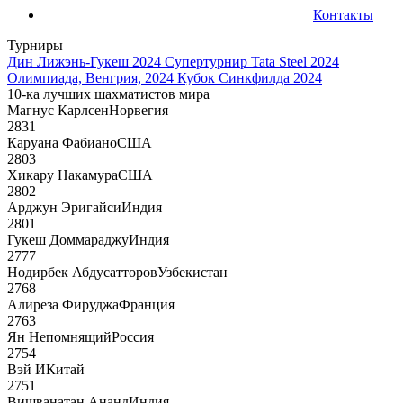
Контакты
Турниры
Дин Лижэнь-Гукеш 2024
Супертурнир Tata Steel 2024
Олимпиада, Венгрия, 2024
Кубок Синкфилда 2024
10-ка лучших шахматистов мира
Магнус Карлсен
Норвегия
2831
Каруана Фабиано
США
2803
Хикару Накамура
США
2802
Арджун Эригайси
Индия
2801
Гукеш Доммараджу
Индия
2777
Нодирбек Абдусатторов
Узбекистан
2768
Алиреза Фируджа
Франция
2763
Ян Непомнящий
Россия
2754
Вэй И
Китай
2751
Вишванатан Ананд
Индия