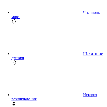
Чемпионы
мира
Шахматные
движки
История
возникновения