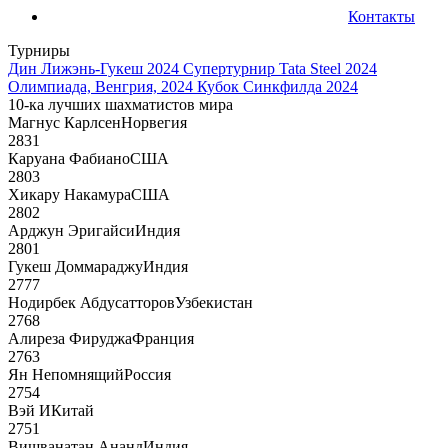
Контакты
Турниры
Дин Лижэнь-Гукеш 2024
Супертурнир Tata Steel 2024
Олимпиада, Венгрия, 2024
Кубок Синкфилда 2024
10-ка лучших шахматистов мира
Магнус Карлсен
Норвегия
2831
Каруана Фабиано
США
2803
Хикару Накамура
США
2802
Арджун Эригайси
Индия
2801
Гукеш Доммараджу
Индия
2777
Нодирбек Абдусатторов
Узбекистан
2768
Алиреза Фируджа
Франция
2763
Ян Непомнящий
Россия
2754
Вэй И
Китай
2751
Вишванатан Ананд
Индия