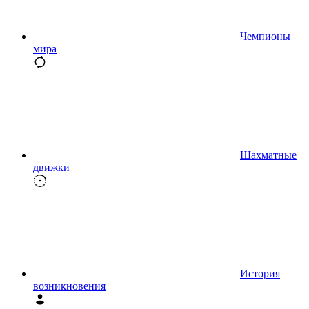
Чемпионы
мира
Шахматные
движки
История
возникновения