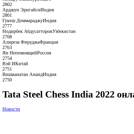
2802
Арджун Эригайси
Индия
2801
Гукеш Доммараджу
Индия
2777
Нодирбек Абдусатторов
Узбекистан
2768
Алиреза Фируджа
Франция
2763
Ян Непомнящий
Россия
2754
Вэй И
Китай
2751
Вишванатан Ананд
Индия
2750
Tata Steel Chess India 2022 он
Новости