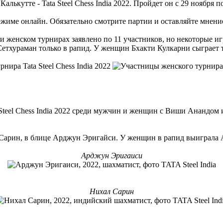
ькутте - Tata Steel Chess India 2022. Пройдет он с 29 ноября по
режиме онлайн. Обязательно смотрите партии и оставляйте мнени
 и женском турнирах заявлено по 11 участников, но некоторые и
етхураман только в рапид. У женщин Бхакти Кулкарни сыграет то
 Сарин, в блице Арджун Эригайси. У женщин в рапид выиграла
Арджун Эригаиси
Нихал Сарин