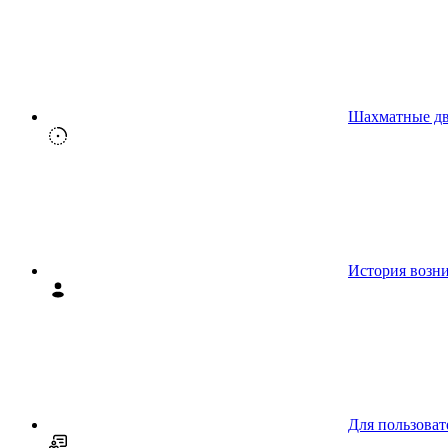
Шахматные д
История возн
Для пользоват