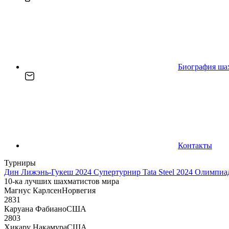
Биография ша
Контакты
Турниры
Дин Лижэнь-Гукеш 2024
Супертурнир Tata Steel 2024
Олимпиад
10-ка лучших шахматистов мира
Магнус Карлсен
Норвегия
2831
Каруана Фабиано
США
2803
Хикару Накамура
США