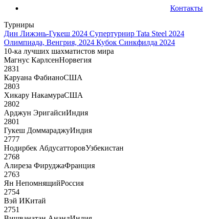
Контакты
Турниры
Дин Лижэнь-Гукеш 2024
Супертурнир Tata Steel 2024
Олимпиада, Венгрия, 2024
Кубок Синкфилда 2024
10-ка лучших шахматистов мира
Магнус Карлсен
Норвегия
2831
Каруана Фабиано
США
2803
Хикару Накамура
США
2802
Арджун Эригайси
Индия
2801
Гукеш Доммараджу
Индия
2777
Нодирбек Абдусатторов
Узбекистан
2768
Алиреза Фируджа
Франция
2763
Ян Непомнящий
Россия
2754
Вэй И
Китай
2751
Вишванатан Ананд
Индия