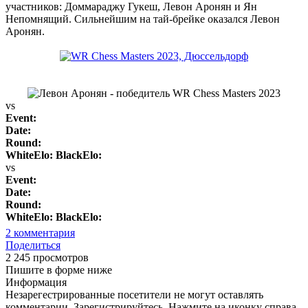
участников: Доммараджу Гукеш, Левон Аронян и Ян
Непомнящий. Сильнейшим на тай-брейке оказался Левон
Аронян.
vs
Event:
Date:
Round:
WhiteElo:
BlackElo:
vs
Event:
Date:
Round:
WhiteElo:
BlackElo:
2
комментария
Поделиться
2 245 просмотров
Пишите в форме ниже
Информация
Незарегестрированные посетители не могут оставлять
комментарии. Зарегистрируйтесь. Нажмите на иконку справа