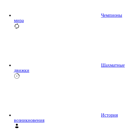
Чемпионы
мира
Шахматные
движки
История
возникновения