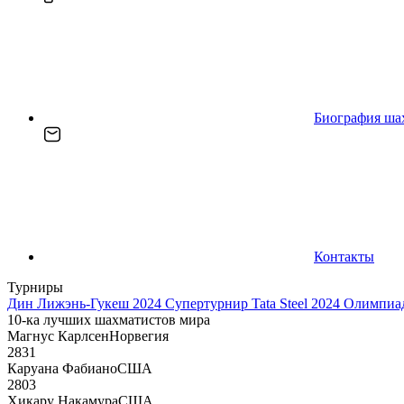
Биография ша
Контакты
Турниры
Дин Лижэнь-Гукеш 2024
Супертурнир Tata Steel 2024
Олимпиад
10-ка лучших шахматистов мира
Магнус Карлсен
Норвегия
2831
Каруана Фабиано
США
2803
Хикару Накамура
США