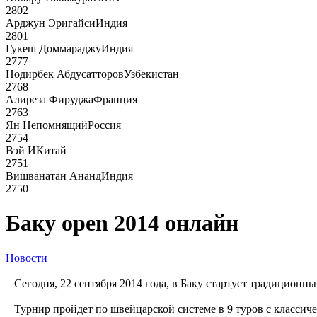
2802
Арджун Эригайси
Индия
2801
Гукеш Доммараджу
Индия
2777
Нодирбек Абдусатторов
Узбекистан
2768
Алиреза Фируджа
Франция
2763
Ян Непомнящий
Россия
2754
Вэй И
Китай
2751
Вишванатан Ананд
Индия
2750
Баку open 2014 онлайн
Новости
Сегодня, 22 сентября 2014 года, в Баку стартует традиционн
Турнир пройдет по швейцарской системе в 9 туров с классичес