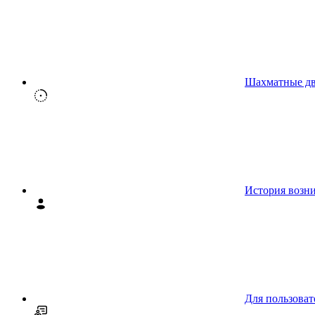
Шахматные д
История возн
Для пользоват