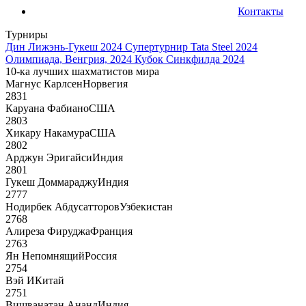
Контакты
Турниры
Дин Лижэнь-Гукеш 2024
Супертурнир Tata Steel 2024
Олимпиада, Венгрия, 2024
Кубок Синкфилда 2024
10-ка лучших шахматистов мира
Магнус Карлсен
Норвегия
2831
Каруана Фабиано
США
2803
Хикару Накамура
США
2802
Арджун Эригайси
Индия
2801
Гукеш Доммараджу
Индия
2777
Нодирбек Абдусатторов
Узбекистан
2768
Алиреза Фируджа
Франция
2763
Ян Непомнящий
Россия
2754
Вэй И
Китай
2751
Вишванатан Ананд
Индия