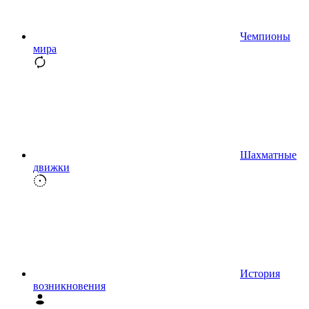
Чемпионы
мира
Шахматные
движки
История
возникновения