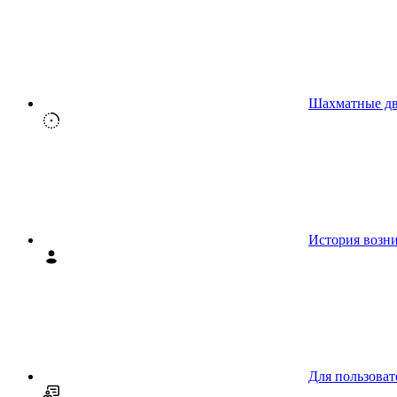
Шахматные д
История возн
Для пользоват