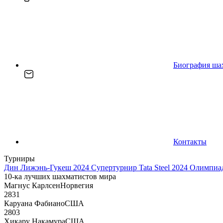
Биография ша
Контакты
Турниры
Дин Лижэнь-Гукеш 2024
Супертурнир Tata Steel 2024
Олимпиад
10-ка лучших шахматистов мира
Магнус Карлсен
Норвегия
2831
Каруана Фабиано
США
2803
Хикару Накамура
США