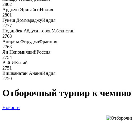
2802
Арджун Эригайси
Индия
2801
Гукеш Доммараджу
Индия
2777
Нодирбек Абдусатторов
Узбекистан
2768
Алиреза Фируджа
Франция
2763
Ян Непомнящий
Россия
2754
Вэй И
Китай
2751
Вишванатан Ананд
Индия
2750
Отборочный турнир к чемпион
Новости