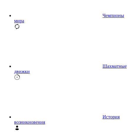
Чемпионы
мира
Шахматные
движки
История
возникновения