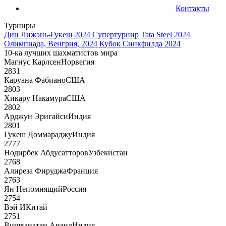
Контакты
Турниры
Дин Лижэнь-Гукеш 2024
Супертурнир Tata Steel 2024
Олимпиада, Венгрия, 2024
Кубок Синкфилда 2024
10-ка лучших шахматистов мира
Магнус Карлсен
Норвегия
2831
Каруана Фабиано
США
2803
Хикару Накамура
США
2802
Арджун Эригайси
Индия
2801
Гукеш Доммараджу
Индия
2777
Нодирбек Абдусатторов
Узбекистан
2768
Алиреза Фируджа
Франция
2763
Ян Непомнящий
Россия
2754
Вэй И
Китай
2751
Вишванатан Ананд
Индия