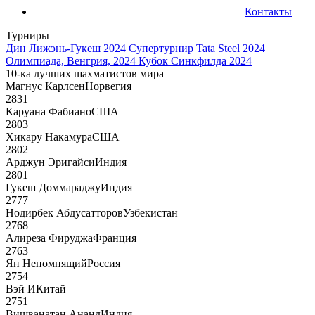
Контакты
Турниры
Дин Лижэнь-Гукеш 2024
Супертурнир Tata Steel 2024
Олимпиада, Венгрия, 2024
Кубок Синкфилда 2024
10-ка лучших шахматистов мира
Магнус Карлсен
Норвегия
2831
Каруана Фабиано
США
2803
Хикару Накамура
США
2802
Арджун Эригайси
Индия
2801
Гукеш Доммараджу
Индия
2777
Нодирбек Абдусатторов
Узбекистан
2768
Алиреза Фируджа
Франция
2763
Ян Непомнящий
Россия
2754
Вэй И
Китай
2751
Вишванатан Ананд
Индия