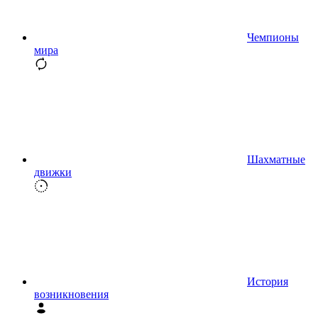
Чемпионы
мира
Шахматные
движки
История
возникновения