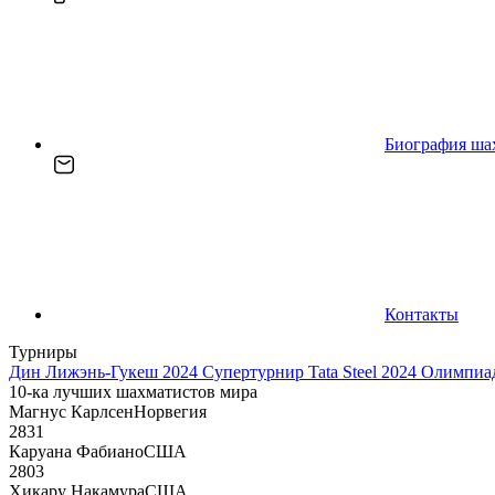
Биография ша
Контакты
Турниры
Дин Лижэнь-Гукеш 2024
Супертурнир Tata Steel 2024
Олимпиад
10-ка лучших шахматистов мира
Магнус Карлсен
Норвегия
2831
Каруана Фабиано
США
2803
Хикару Накамура
США