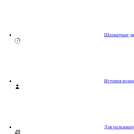
Шахматные д
История возн
Для пользоват