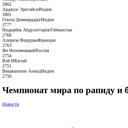
2802
Арджун Эригайси
Индия
2801
Гукеш Доммараджу
Индия
2777
Нодирбек Абдусатторов
Узбекистан
2768
Алиреза Фируджа
Франция
2763
Ян Непомнящий
Россия
2754
Вэй И
Китай
2751
Вишванатан Ананд
Индия
2750
Чемпионат мира по рапиду и 
Новости