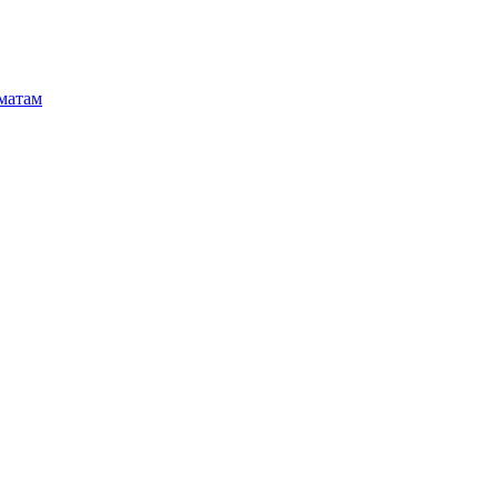
матам