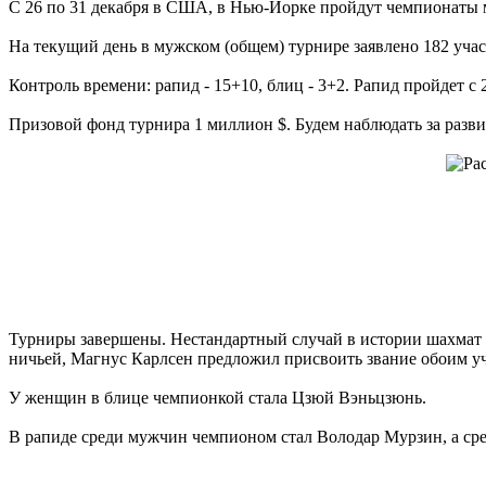
С 26 по 31 декабря в США, в Нью-Йорке пройдут чемпионаты м
На текущий день в мужском (общем) турнире заявлено 182 участ
Контроль времени: рапид - 15+10, блиц - 3+2. Рапид пройдет с 2
Призовой фонд турнира 1 миллион $. Будем наблюдать за разв
Турниры завершены. Нестандартный случай в истории шахмат -
ничьей, Магнус Карлсен предложил присвоить звание обоим уч
У женщин в блице чемпионкой стала Цзюй Вэньцзюнь.
В рапиде среди мужчин чемпионом стал Володар Мурзин, а ср