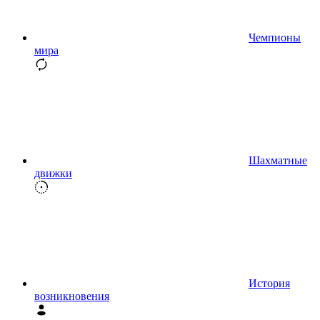
Чемпионы
мира
Шахматные
движки
История
возникновения