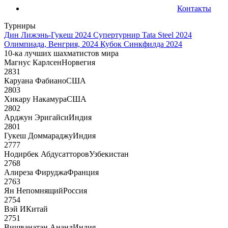
Контакты
Турниры
Дин Лижэнь-Гукеш 2024
Супертурнир Tata Steel 2024
Олимпиада, Венгрия, 2024
Кубок Синкфилда 2024
10-ка лучших шахматистов мира
Магнус Карлсен
Норвегия
2831
Каруана Фабиано
США
2803
Хикару Накамура
США
2802
Арджун Эригайси
Индия
2801
Гукеш Доммараджу
Индия
2777
Нодирбек Абдусатторов
Узбекистан
2768
Алиреза Фируджа
Франция
2763
Ян Непомнящий
Россия
2754
Вэй И
Китай
2751
Вишванатан Ананд
Индия