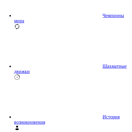
Чемпионы
мира
Шахматные
движки
История
возникновения