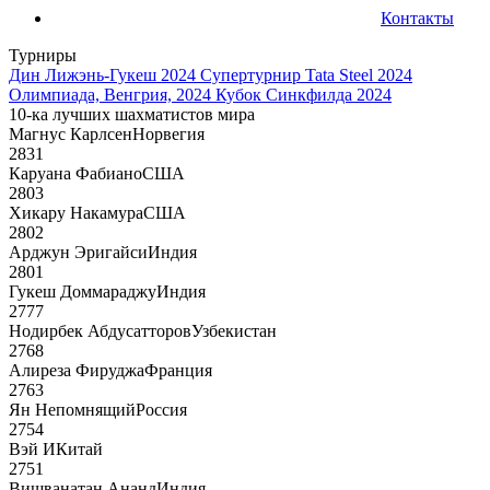
Контакты
Турниры
Дин Лижэнь-Гукеш 2024
Супертурнир Tata Steel 2024
Олимпиада, Венгрия, 2024
Кубок Синкфилда 2024
10-ка лучших шахматистов мира
Магнус Карлсен
Норвегия
2831
Каруана Фабиано
США
2803
Хикару Накамура
США
2802
Арджун Эригайси
Индия
2801
Гукеш Доммараджу
Индия
2777
Нодирбек Абдусатторов
Узбекистан
2768
Алиреза Фируджа
Франция
2763
Ян Непомнящий
Россия
2754
Вэй И
Китай
2751
Вишванатан Ананд
Индия