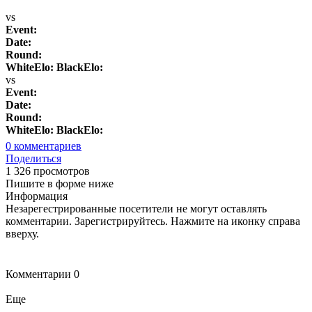
vs
Event:
Date:
Round:
WhiteElo:
BlackElo:
vs
Event:
Date:
Round:
WhiteElo:
BlackElo:
0
комментариев
Поделиться
1 326 просмотров
Пишите в форме ниже
Информация
Незарегестрированные посетители не могут оставлять
комментарии. Зарегистрируйтесь. Нажмите на иконку справа
вверху.
Комментарии
0
Еще