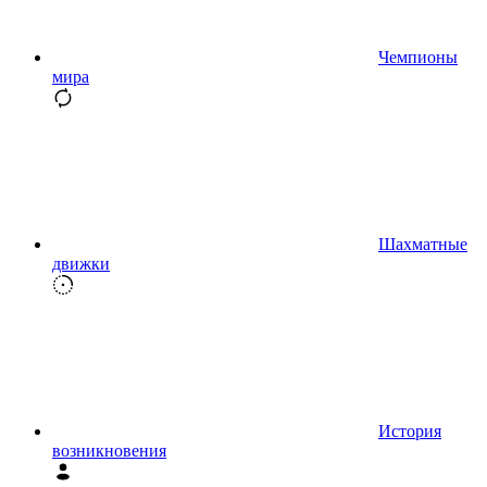
Чемпионы
мира
Шахматные
движки
История
возникновения