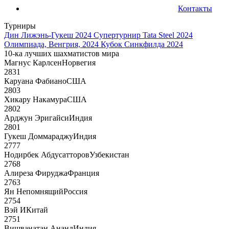
Контакты
Турниры
Дин Лижэнь-Гукеш 2024
Супертурнир Tata Steel 2024
Олимпиада, Венгрия, 2024
Кубок Синкфилда 2024
10-ка лучших шахматистов мира
Магнус Карлсен
Норвегия
2831
Каруана Фабиано
США
2803
Хикару Накамура
США
2802
Арджун Эригайси
Индия
2801
Гукеш Доммараджу
Индия
2777
Нодирбек Абдусатторов
Узбекистан
2768
Алиреза Фируджа
Франция
2763
Ян Непомнящий
Россия
2754
Вэй И
Китай
2751
Вишванатан Ананд
Индия