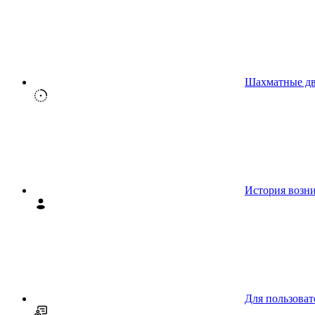
Шахматные д
История возн
Для пользоват