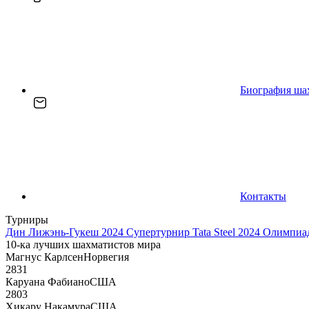
Биография ша
Контакты
Турниры
Дин Лижэнь-Гукеш 2024
Супертурнир Tata Steel 2024
Олимпиад
10-ка лучших шахматистов мира
Магнус Карлсен
Норвегия
2831
Каруана Фабиано
США
2803
Хикару Накамура
США