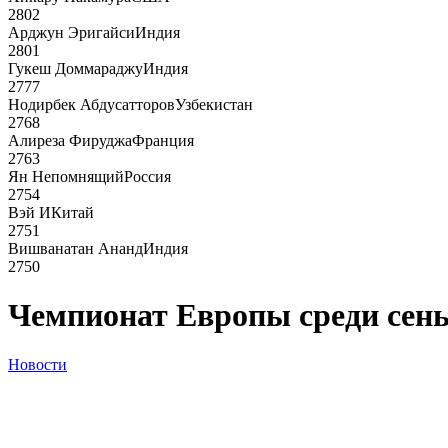
2802
Арджун Эригайси
Индия
2801
Гукеш Доммараджу
Индия
2777
Нодирбек Абдусатторов
Узбекистан
2768
Алиреза Фируджа
Франция
2763
Ян Непомнящий
Россия
2754
Вэй И
Китай
2751
Вишванатан Ананд
Индия
2750
Чемпионат Европы среди сень
Новости