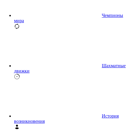
Чемпионы
мира
Шахматные
движки
История
возникновения