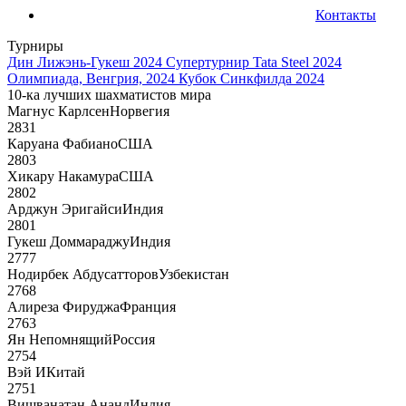
Контакты
Турниры
Дин Лижэнь-Гукеш 2024
Супертурнир Tata Steel 2024
Олимпиада, Венгрия, 2024
Кубок Синкфилда 2024
10-ка лучших шахматистов мира
Магнус Карлсен
Норвегия
2831
Каруана Фабиано
США
2803
Хикару Накамура
США
2802
Арджун Эригайси
Индия
2801
Гукеш Доммараджу
Индия
2777
Нодирбек Абдусатторов
Узбекистан
2768
Алиреза Фируджа
Франция
2763
Ян Непомнящий
Россия
2754
Вэй И
Китай
2751
Вишванатан Ананд
Индия