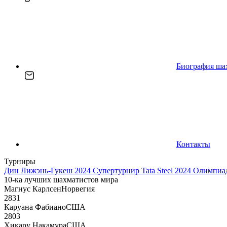
Биография ша
Контакты
Турниры
Дин Лижэнь-Гукеш 2024
Супертурнир Tata Steel 2024
Олимпиад
10-ка лучших шахматистов мира
Магнус Карлсен
Норвегия
2831
Каруана Фабиано
США
2803
Хикару Накамура
США