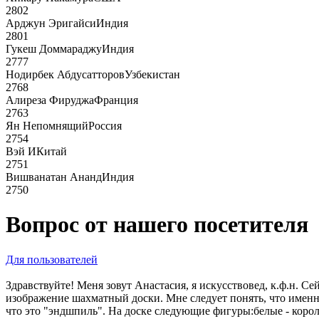
2802
Арджун Эригайси
Индия
2801
Гукеш Доммараджу
Индия
2777
Нодирбек Абдусатторов
Узбекистан
2768
Алиреза Фируджа
Франция
2763
Ян Непомнящий
Россия
2754
Вэй И
Китай
2751
Вишванатан Ананд
Индия
2750
Вопрос от нашего посетителя
Для пользователей
Здравствуйте! Меня зовут Анастасия, я искусствовед, к.ф.н. 
изображение шахматный доски. Мне следует понять, что именно
что это "эндшпиль". На доске следующие фигуры:белые - король,