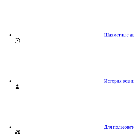
Шахматные д
История возн
Для пользоват