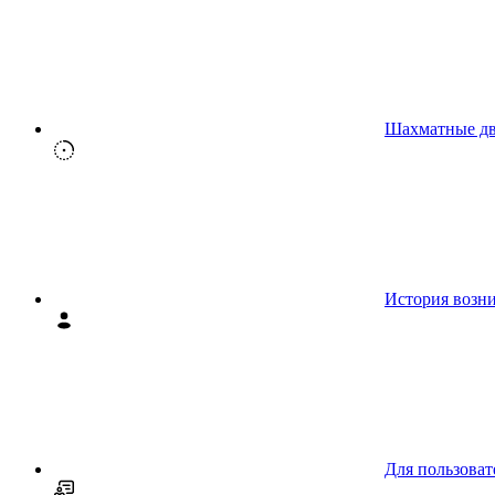
Шахматные д
История возн
Для пользоват