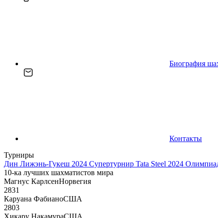
Биография ша
Контакты
Турниры
Дин Лижэнь-Гукеш 2024
Супертурнир Tata Steel 2024
Олимпиад
10-ка лучших шахматистов мира
Магнус Карлсен
Норвегия
2831
Каруана Фабиано
США
2803
Хикару Накамура
США