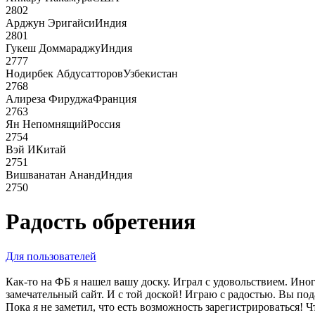
2802
Арджун Эригайси
Индия
2801
Гукеш Доммараджу
Индия
2777
Нодирбек Абдусатторов
Узбекистан
2768
Алиреза Фируджа
Франция
2763
Ян Непомнящий
Россия
2754
Вэй И
Китай
2751
Вишванатан Ананд
Индия
2750
Радость обретения
Для пользователей
Как-то на ФБ я нашел вашу доску. Играл с удовольствием. Иног
замечательный сайт. И с той доской! Играю с радостью. Вы по
Пока я не заметил, что есть возможность зарегистрироваться!