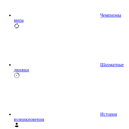
Чемпионы
мира
Шахматные
движки
История
возникновения