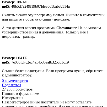
Размер:
186 МБ
md5:
48b5d7e249f19b07fde3665bab3c514a
Скачать с сайта эту программу нельзя. Пишите в комментарии
или пишите в обратную связь - поможем.
А это десятая версия программы
Chessmaster 10
, во многом
усовершенствованная и дополненная. Только у нее 1
недостаток - размер.
Размер:
1.64 ГБ
md5:
7e033fd7c2ec4a14535aafb325c03c19
Ссылка более недоступна. Если программа нужна, обратитесь
к администратору.
0
комментариев
Поделиться
27 288 просмотров
Пишите в форме ниже
Информация
Незарегестрированные посетители не могут оставлять
комментарии. Зарегистрируйтесь. Нажмите на иконку справа