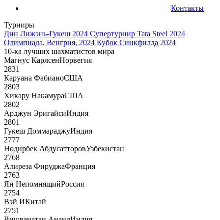
Контакты
Турниры
Дин Лижэнь-Гукеш 2024
Супертурнир Tata Steel 2024
Олимпиада, Венгрия, 2024
Кубок Синкфилда 2024
10-ка лучших шахматистов мира
Магнус Карлсен
Норвегия
2831
Каруана Фабиано
США
2803
Хикару Накамура
США
2802
Арджун Эригайси
Индия
2801
Гукеш Доммараджу
Индия
2777
Нодирбек Абдусатторов
Узбекистан
2768
Алиреза Фируджа
Франция
2763
Ян Непомнящий
Россия
2754
Вэй И
Китай
2751
Вишванатан Ананд
Индия