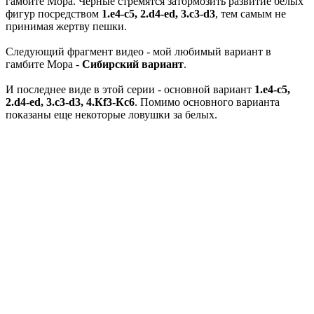
гамбите Мора. Черные стремятся затормозить развитие белых
фигур посредством
1.е4-с5, 2.d4-ed, 3.c3-d3
, тем самым не
принимая жертву пешки.
Следующий фрагмент видео - мой любимый вариант в
гамбите Мора -
Сибирский вариант
.
И последнее виде в этой серии - основной вариант
1.е4-с5,
2.d4-ed, 3.c3-d3, 4.Кf3-Кс6
. Помимо основного варианта
показаны еще некоторые ловушки за белых.