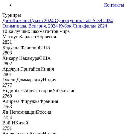
Контакты
Турниры
Дин Лижэнь-Гукеш 2024
Супертурнир Tata Steel 2024
Олимпиада, Венгрия, 2024
Кубок Синкфилда 2024
10-ка лучших шахматистов мира
Магнус Карлсен
Норвегия
2831
Каруана Фабиано
США
2803
Хикару Накамура
США
2802
Арджун Эригайси
Индия
2801
Гукеш Доммараджу
Индия
2777
Нодирбек Абдусатторов
Узбекистан
2768
Алиреза Фируджа
Франция
2763
Ян Непомнящий
Россия
2754
Вэй И
Китай
2751
Вишванатан Ананд
Индия