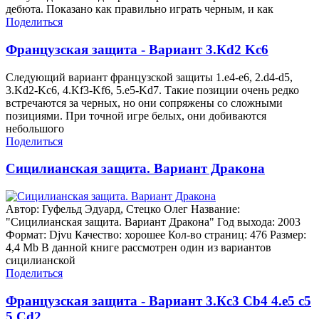
дебюта. Показано как правильно играть черным, и как
Поделиться
Французская защита - Вариант 3.Кd2 Kc6
Следующий вариант французской защиты 1.е4-е6, 2.d4-d5,
3.Kd2-Kc6, 4.Kf3-Kf6, 5.e5-Kd7. Такие позиции очень редко
встречаются за черных, но они сопряжены со сложными
позициями. При точной игре белых, они добиваются
небольшого
Поделиться
Сицилианская защита. Вариант Дракона
Автор: Гуфельд Эдуард, Стецко Олег Название:
"Сицилианская защита. Вариант Дракона" Год выхода: 2003
Формат: Djvu Качество: хорошее Кол-во страниц: 476 Размер:
4,4 Mb В данной книге рассмотрен один из вариантов
сицилианской
Поделиться
Французская защита - Вариант 3.Кc3 Cb4 4.e5 c5
5.Cd2