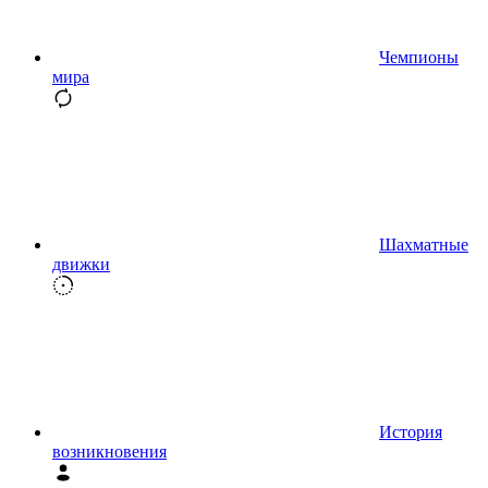
Чемпионы
мира
Шахматные
движки
История
возникновения