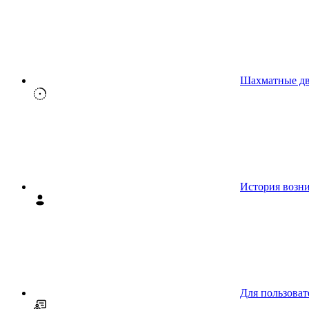
Шахматные д
История возн
Для пользоват