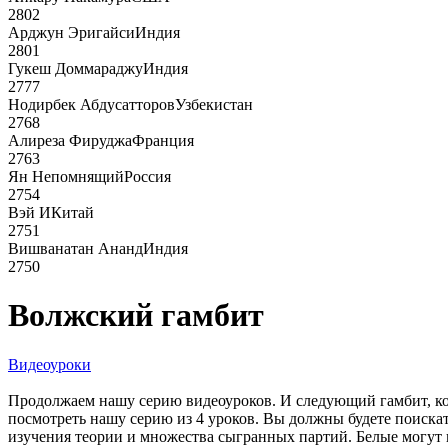
2802
Арджун Эригайси
Индия
2801
Гукеш Доммараджу
Индия
2777
Нодирбек Абдусатторов
Узбекистан
2768
Алиреза Фируджа
Франция
2763
Ян Непомнящий
Россия
2754
Вэй И
Китай
2751
Вишванатан Ананд
Индия
2750
Волжский гамбит
Видеоуроки
Продолжаем нашу серию видеоуроков. И следующий гамбит, ко
посмотреть нашу серию из 4 уроков. Вы должны будете поискат
изучения теории и множества сыгранных партий. Белые могут 