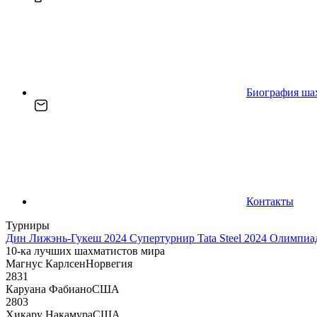
Биография ша
Контакты
Турниры
Дин Лижэнь-Гукеш 2024
Супертурнир Tata Steel 2024
Олимпиад
10-ка лучших шахматистов мира
Магнус Карлсен
Норвегия
2831
Каруана Фабиано
США
2803
Хикару Накамура
США