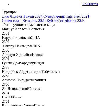
Контакты
Турниры
Дин Лижэнь-Гукеш 2024
Супертурнир Tata Steel 2024
Олимпиада, Венгрия, 2024
Кубок Синкфилда 2024
10-ка лучших шахматистов мира
Магнус Карлсен
Норвегия
2831
Каруана Фабиано
США
2803
Хикару Накамура
США
2802
Арджун Эригайси
Индия
2801
Гукеш Доммараджу
Индия
2777
Нодирбек Абдусатторов
Узбекистан
2768
Алиреза Фируджа
Франция
2763
Ян Непомнящий
Россия
2754
Вэй И
Китай
2751
Вишванатан Ананд
Индия