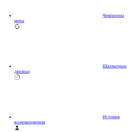
Чемпионы
мира
Шахматные
движки
История
возникновения