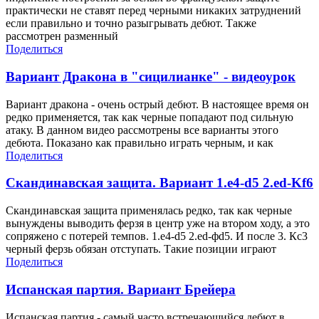
практически не ставят перед черными никаких затруднений
если правильно и точно разыгрывать дебют. Также
рассмотрен разменный
Поделиться
Вариант Дракона в "сицилианке" - видеоурок
Вариант дракона - очень острый дебют. В настоящее время он
редко применяется, так как черные попадают под сильную
атаку. В данном видео рассмотрены все варианты этого
дебюта. Показано как правильно играть черным, и как
Поделиться
Скандинавская защита. Вариант 1.е4-d5 2.ed-Kf6
Скандинавская защита применялась редко, так как черные
вынуждены выводить ферзя в центр уже на втором ходу, а это
сопряжено с потерей темпов. 1.e4-d5 2.ed-фd5. И после 3. Кс3
черный ферзь обязан отступать. Такие позиции играют
Поделиться
Испанская партия. Вариант Брейера
Испанская партия - самый часто встречающийся дебют в