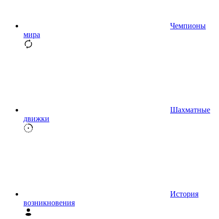
Чемпионы
мира
Шахматные
движки
История
возникновения