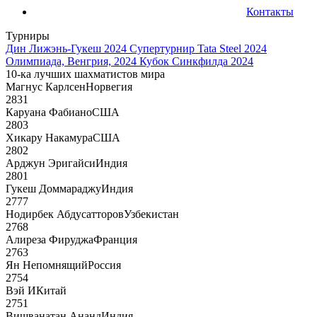
Контакты
Турниры
Дин Лижэнь-Гукеш 2024
Супертурнир Tata Steel 2024
Олимпиада, Венгрия, 2024
Кубок Синкфилда 2024
10-ка лучших шахматистов мира
Магнус Карлсен
Норвегия
2831
Каруана Фабиано
США
2803
Хикару Накамура
США
2802
Арджун Эригайси
Индия
2801
Гукеш Доммараджу
Индия
2777
Нодирбек Абдусатторов
Узбекистан
2768
Алиреза Фируджа
Франция
2763
Ян Непомнящий
Россия
2754
Вэй И
Китай
2751
Вишванатан Ананд
Индия