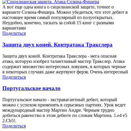
А вот еще одна книга о сицилианской защите, точнее о
варианте Созина-Фишера. Можно убедиться, что этот дебют в
настоящее время самый популярный из полуоткрытых.
Неудобно, конечно, таскать за собой 15 книг с разными
вариантами
Поделиться
Защита двух коней. Контратака Тракcлера
Защита двух коней. Контратака Тракcлера - мега опасная
атака, которую изобрел талантливый мастер Тракслер. Атака
содержит множество интересных ловушек, в которых черные
в некоторых случаях даже жертвуют ферзя. Очень интересный
Поделиться
Португальское начало
Португальское начало - экстравагантный дебют, который
можно с успехом применять в серьезных партиях. Урок ведет
международный мастер Мартин Андре. Черным трудно
добиться равенство в этом дебюте по словам Мартина. 1.e4 e5
2.Сb5!.
Поделиться