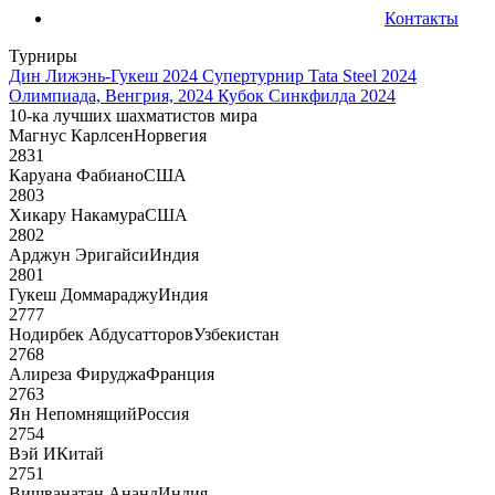
Контакты
Турниры
Дин Лижэнь-Гукеш 2024
Супертурнир Tata Steel 2024
Олимпиада, Венгрия, 2024
Кубок Синкфилда 2024
10-ка лучших шахматистов мира
Магнус Карлсен
Норвегия
2831
Каруана Фабиано
США
2803
Хикару Накамура
США
2802
Арджун Эригайси
Индия
2801
Гукеш Доммараджу
Индия
2777
Нодирбек Абдусатторов
Узбекистан
2768
Алиреза Фируджа
Франция
2763
Ян Непомнящий
Россия
2754
Вэй И
Китай
2751
Вишванатан Ананд
Индия