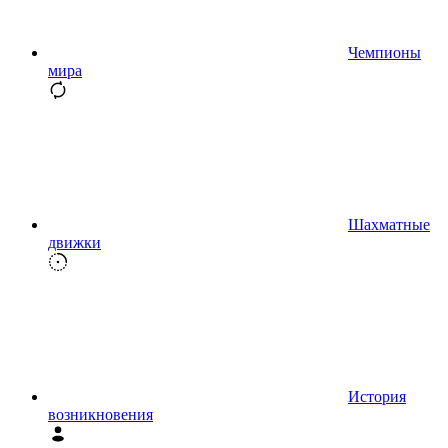
Чемпионы
мира
Шахматные
движки
История
возникновения