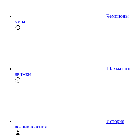
Чемпионы
мира
Шахматные
движки
История
возникновения