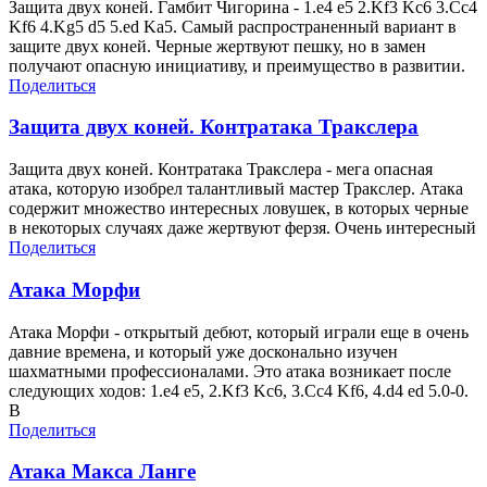
Защита двух коней. Гамбит Чигорина - 1.e4 e5 2.Kf3 Kc6 3.Cc4
Kf6 4.Kg5 d5 5.ed Ka5. Самый распространенный вариант в
защите двух коней. Черные жертвуют пешку, но в замен
получают опасную инициативу, и преимущество в развитии.
Поделиться
Защита двух коней. Контратака Тракcлера
Защита двух коней. Контратака Тракcлера - мега опасная
атака, которую изобрел талантливый мастер Тракслер. Атака
содержит множество интересных ловушек, в которых черные
в некоторых случаях даже жертвуют ферзя. Очень интересный
Поделиться
Атака Морфи
Атака Морфи - открытый дебют, который играли еще в очень
давние времена, и который уже досконально изучен
шахматными профессионалами. Это атака возникает после
следующих ходов: 1.e4 e5, 2.Kf3 Kс6, 3.Cc4 Kf6, 4.d4 ed 5.0-0.
В
Поделиться
Атака Макса Ланге