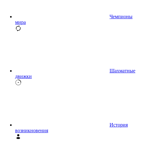
Чемпионы
мира
Шахматные
движки
История
возникновения