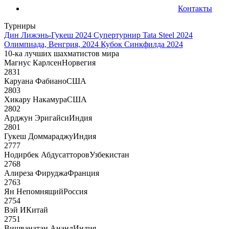
Контакты
Турниры
Дин Лижэнь-Гукеш 2024
Супертурнир Tata Steel 2024
Олимпиада, Венгрия, 2024
Кубок Синкфилда 2024
10-ка лучших шахматистов мира
Магнус Карлсен
Норвегия
2831
Каруана Фабиано
США
2803
Хикару Накамура
США
2802
Арджун Эригайси
Индия
2801
Гукеш Доммараджу
Индия
2777
Нодирбек Абдусатторов
Узбекистан
2768
Алиреза Фируджа
Франция
2763
Ян Непомнящий
Россия
2754
Вэй И
Китай
2751
Вишванатан Ананд
Индия