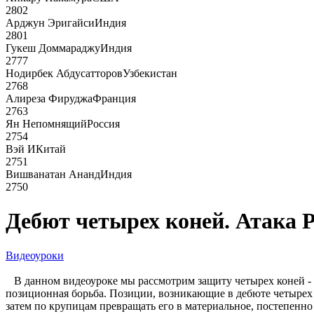
2802
Арджун Эригайси
Индия
2801
Гукеш Доммараджу
Индия
2777
Нодирбек Абдусатторов
Узбекистан
2768
Алиреза Фируджа
Франция
2763
Ян Непомнящий
Россия
2754
Вэй И
Китай
2751
Вишванатан Ананд
Индия
2750
Дебют четырех коней. Атака
Видеоуроки
В данном видеоуроке мы рассмотрим защиту четырех коней - а
позиционная борьба. Позиции, возникающие в дебюте четырех 
затем по крупицам превращать его в материальное, постепенно