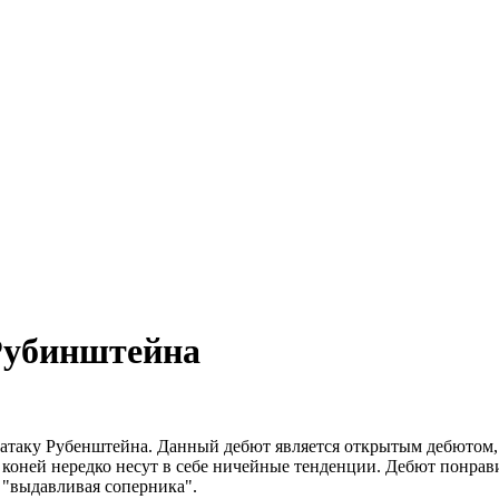
 Рубинштейна
таку Рубенштейна. Данный дебют является открытым дебютом, н
коней нередко несут в себе ничейные тенденции. Дебют понрави
 "выдавливая соперника".