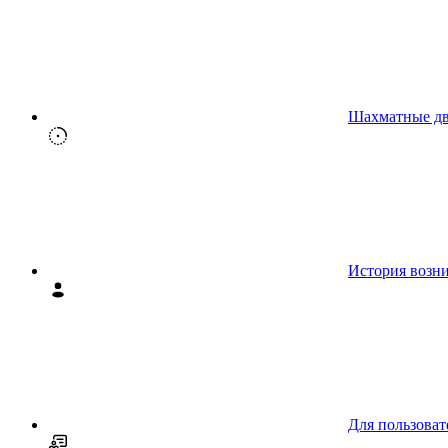
Шахматные д
История возн
Для пользоват