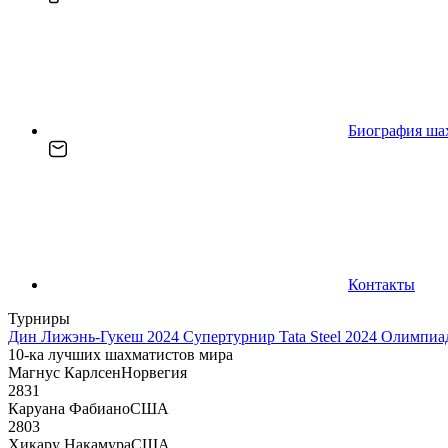
Биография ша
Контакты
Турниры
Дин Лижэнь-Гукеш 2024
Супертурнир Tata Steel 2024
Олимпиад
10-ка лучших шахматистов мира
Магнус Карлсен
Норвегия
2831
Каруана Фабиано
США
2803
Хикару Накамура
США