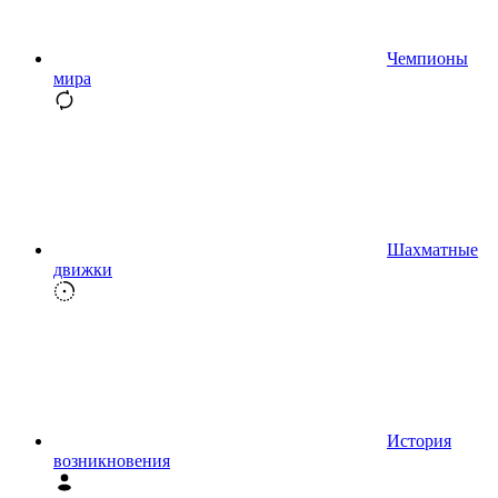
Чемпионы
мира
Шахматные
движки
История
возникновения