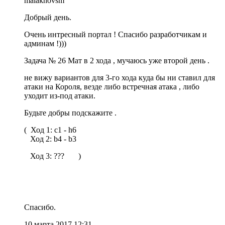
malakhovsm
Добрый день.
Очень интресный портал ! Спасибо разработчикам и
админам !)))
Задача № 26 Мат в 2 хода , мучаюсь уже второй день .
не вижу вариантов для 3-го хода куда бы ни ставил для
атаки на Короля, везде либо встречная атака , либо
уходит из-под атаки.
Будьте добры подскажите .
( Ход 1: c1 - h6
Ход 2: b4 - b3
Ход 3: ??? )
Спасибо.
10 марта 2017 12:31