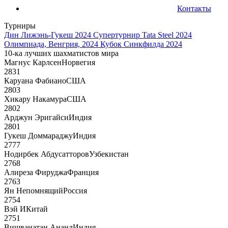
Контакты
Турниры
Дин Лижэнь-Гукеш 2024
Супертурнир Tata Steel 2024
Олимпиада, Венгрия, 2024
Кубок Синкфилда 2024
10-ка лучших шахматистов мира
Магнус Карлсен
Норвегия
2831
Каруана Фабиано
США
2803
Хикару Накамура
США
2802
Арджун Эригайси
Индия
2801
Гукеш Доммараджу
Индия
2777
Нодирбек Абдусатторов
Узбекистан
2768
Алиреза Фируджа
Франция
2763
Ян Непомнящий
Россия
2754
Вэй И
Китай
2751
Вишванатан Ананд
Индия