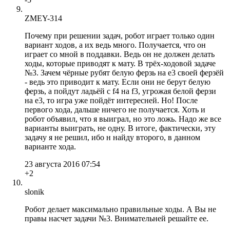
ZMEY-314
Почему при решении задач, робот играет только один
вариант ходов, а их ведь много. Получается, что он
играет со мной в поддавки. Ведь он не должен делать
ходы, которые приводят к мату. В трёх-ходовой задаче
№3. Зачем чёрные рубят белую ферзь на е3 своей ферзёй
- ведь это приводит к мату. Если они не берут белую
ферзь, а пойдут ладьёй с f4 на f3, угрожая белой ферзи
на е3, то игра уже пойдёт интересней. Но! После
первого хода, дальше ничего не получается. Хоть и
робот объявил, что я выиграл, но это ложь. Надо же все
варианты выиграть, не одну. В итоге, фактически, эту
задачу я не решил, ибо н найду второго, в данном
варианте хода.
23 августа 2016 07:54
+2
slonik
Робот делает максимально правильные ходы. А Вы не
правы насчет задачи №3. Внимательней решайте ее.