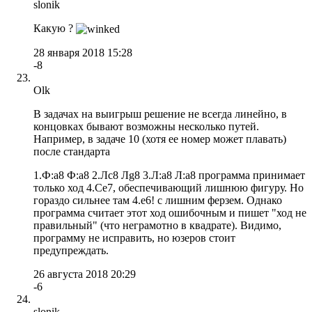
slonik
Какую ?
28 января 2018 15:28
-8
Olk
В задачах на выигрыш решение не всегда линейно, в
концовках бывают возможны несколько путей.
Например, в задаче 10 (хотя ее номер может плавать)
после стандарта
1.Ф:a8 Ф:a8 2.Лс8 Лg8 3.Л:a8 Л:a8 программа принимает
только ход 4.Сe7, обеспечивающий лишнюю фигуру. Но
гораздо сильнее там 4.e6! c лишним ферзем. Однако
программа считает этот ход ошибочным и пишет "ход не
правильный" (что неграмотно в квадрате). Видимо,
программу не исправить, но юзеров стоит
предупреждать.
26 августа 2018 20:29
-6
slonik