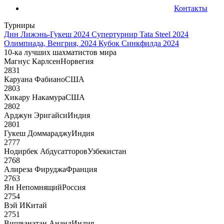
Контакты
Турниры
Дин Лижэнь-Гукеш 2024
Супертурнир Tata Steel 2024
Олимпиада, Венгрия, 2024
Кубок Синкфилда 2024
10-ка лучших шахматистов мира
Магнус Карлсен
Норвегия
2831
Каруана Фабиано
США
2803
Хикару Накамура
США
2802
Арджун Эригайси
Индия
2801
Гукеш Доммараджу
Индия
2777
Нодирбек Абдусатторов
Узбекистан
2768
Алиреза Фируджа
Франция
2763
Ян Непомнящий
Россия
2754
Вэй И
Китай
2751
Вишванатан Ананд
Индия