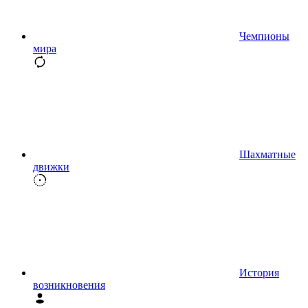
Чемпионы
мира
Шахматные
движки
История
возникновения