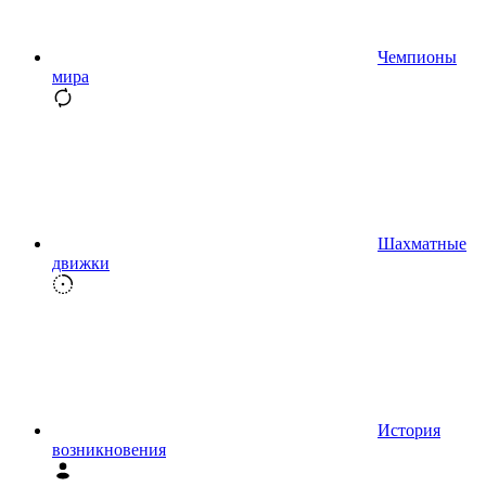
Чемпионы
мира
Шахматные
движки
История
возникновения