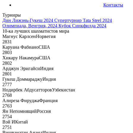
Контакты
Турниры
Дин Лижэнь-Гукеш 2024
Супертурнир Tata Steel 2024
Олимпиада, Венгрия, 2024
Кубок Синкфилда 2024
10-ка лучших шахматистов мира
Магнус Карлсен
Норвегия
2831
Каруана Фабиано
США
2803
Хикару Накамура
США
2802
Арджун Эригайси
Индия
2801
Гукеш Доммараджу
Индия
2777
Нодирбек Абдусатторов
Узбекистан
2768
Алиреза Фируджа
Франция
2763
Ян Непомнящий
Россия
2754
Вэй И
Китай
2751
Вишванатан Ананд
Индия