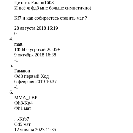
Цитата: Faraon1608
И всё ж фд8 мне больше симпатично)
Кf7 и как собираетесь ставить мат ?
28 августа 2018 16:19
0
matt
1Фd4 с угрозой 2Сd5+
9 октября 2018 16:38
-1
Гамаюн
Фd8 первый Ход
6 февраля 2019 10:37
-1
MMA_LBP
Фh8-Kg4
Фh1 мат
...-Krb7
Сd5 мат
12 января 2023 11:35