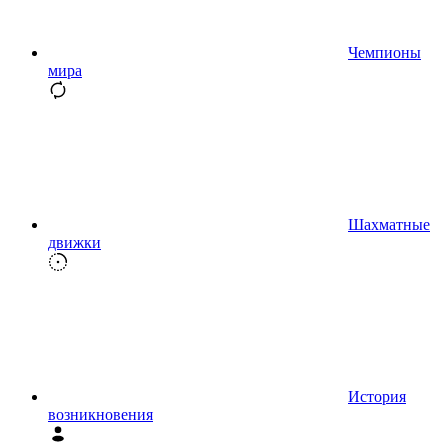
Чемпионы
мира
Шахматные
движки
История
возникновения