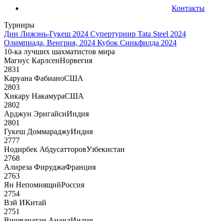
Контакты
Турниры
Дин Лижэнь-Гукеш 2024
Супертурнир Tata Steel 2024
Олимпиада, Венгрия, 2024
Кубок Синкфилда 2024
10-ка лучших шахматистов мира
Магнус Карлсен
Норвегия
2831
Каруана Фабиано
США
2803
Хикару Накамура
США
2802
Арджун Эригайси
Индия
2801
Гукеш Доммараджу
Индия
2777
Нодирбек Абдусатторов
Узбекистан
2768
Алиреза Фируджа
Франция
2763
Ян Непомнящий
Россия
2754
Вэй И
Китай
2751
Вишванатан Ананд
Индия