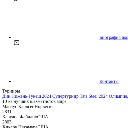
Биография ша
Контакты
Турниры
Дин Лижэнь-Гукеш 2024
Супертурнир Tata Steel 2024
Олимпиад
10-ка лучших шахматистов мира
Магнус Карлсен
Норвегия
2831
Каруана Фабиано
США
2803
Хикару Накамура
США