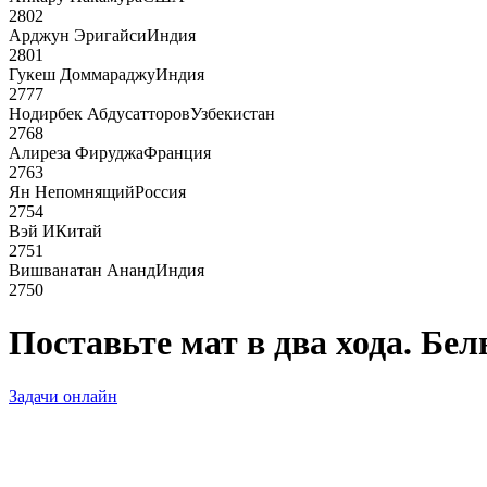
2802
Арджун Эригайси
Индия
2801
Гукеш Доммараджу
Индия
2777
Нодирбек Абдусатторов
Узбекистан
2768
Алиреза Фируджа
Франция
2763
Ян Непомнящий
Россия
2754
Вэй И
Китай
2751
Вишванатан Ананд
Индия
2750
Поставьте мат в два хода. Бе
Задачи онлайн