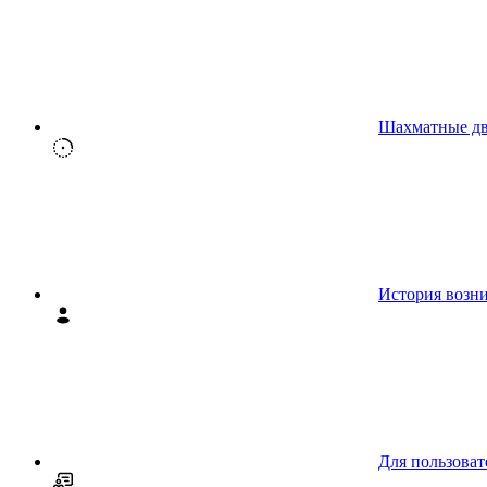
Шахматные д
История возн
Для пользоват