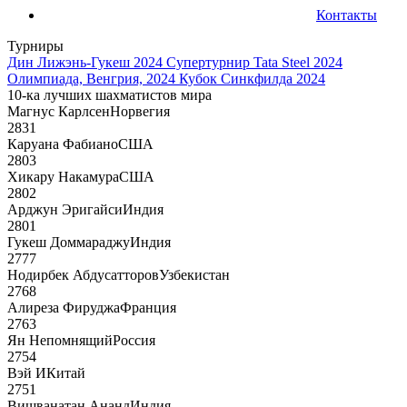
Контакты
Турниры
Дин Лижэнь-Гукеш 2024
Супертурнир Tata Steel 2024
Олимпиада, Венгрия, 2024
Кубок Синкфилда 2024
10-ка лучших шахматистов мира
Магнус Карлсен
Норвегия
2831
Каруана Фабиано
США
2803
Хикару Накамура
США
2802
Арджун Эригайси
Индия
2801
Гукеш Доммараджу
Индия
2777
Нодирбек Абдусатторов
Узбекистан
2768
Алиреза Фируджа
Франция
2763
Ян Непомнящий
Россия
2754
Вэй И
Китай
2751
Вишванатан Ананд
Индия