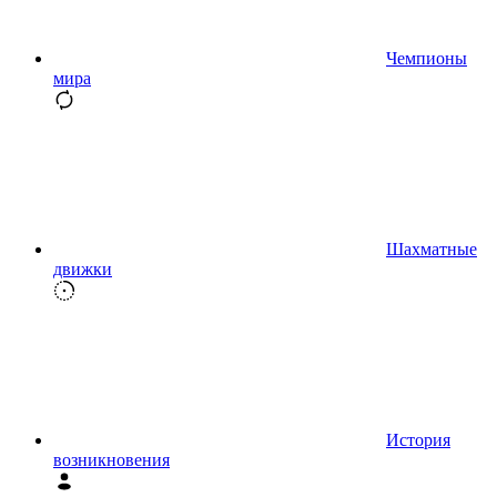
Чемпионы
мира
Шахматные
движки
История
возникновения