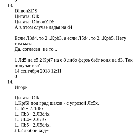
DimonZDS
Цитата: Olk
Цитата: DimonZDS
А в этом случае ладья на d4
Если Л3d4, то 2...Крb3, а если Л5d4, то 2...Крb5. Нету
там мата.
Да, согласен, не то...
1 Лd5 на е5 2 Крf7 на e 8 либо ферзь бьёт коня на d3. Так
получается?
14 сентября 2018 12:11
0
Игорь
Цитата: Olk
1.Крf6! под град шахов - с угрозой Лс5x.
1...b5+ 2.Лd6x
1...Лb3+ 2.Л3d4x
1...Лb4+ 2.Лс3x
1...Лb5+ 2.Л5d4x.
Лb2 любой ход+