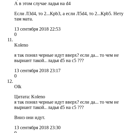
А в этом случае ладья на d4
Если Л3d4, то 2...Крb3, а если Л5d4, то 2...Крb5. Нету
там мата.
13 сентября 2018 22:53
0
Koleno
я так понял черные идут вверх? если да... то чем не
выриант такой.. ладья d5 на c5 ???
13 сентября 2018 23:17
0
Olk
Цитата: Koleno
я так понял черные идут вверх? если да... то чем не
выриант такой.. ладья d5 на c5 ???
Вниз они идут.
13 сентября 2018 23:30
0