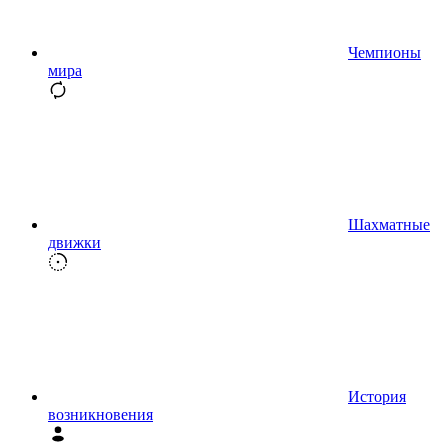
Чемпионы
мира
Шахматные
движки
История
возникновения