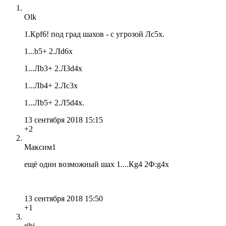
Olk
1.Крf6! под град шахов - с угрозой Лс5x.
1...b5+ 2.Лd6x
1...Лb3+ 2.Л3d4x
1...Лb4+ 2.Лс3x
1...Лb5+ 2.Л5d4x.
13 сентября 2018 15:15
+2
Максим1
ещё один возможный шах 1....Кg4 2Ф:g4x
13 сентября 2018 15:50
+1
rihi