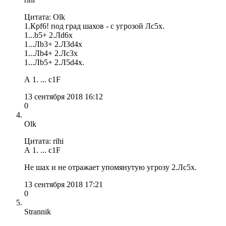
Цитата: Olk
1.Крf6! под град шахов - с угрозой Лс5x.
1...b5+ 2.Лd6x
1...Лb3+ 2.Л3d4x
1...Лb4+ 2.Лс3x
1...Лb5+ 2.Л5d4x.
А 1. ... с1F
13 сентября 2018 16:12
0
Olk
Цитата: rihi
А 1. ... с1F
Не шах и не отражает упомянутую угрозу 2.Лс5x.
13 сентября 2018 17:21
0
Strannik