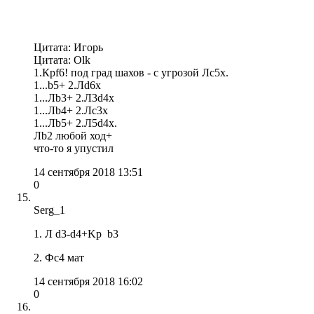
Цитата: Игорь
Цитата: Olk
1.Крf6! под град шахов - с угрозой Лс5x.
1...b5+ 2.Лd6x
1...Лb3+ 2.Л3d4x
1...Лb4+ 2.Лс3x
1...Лb5+ 2.Л5d4x.
Лb2 любой ход+
что-то я упустил
14 сентября 2018 13:51
0
Serg_1
1. Л d3-d4+Kр b3
2. Фс4 мат
14 сентября 2018 16:02
0