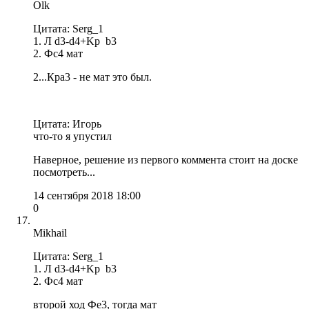
Olk
Цитата: Serg_1
1. Л d3-d4+Kр b3
2. Фс4 мат
2...Крa3 - не мат это был.
Цитата: Игорь
что-то я упустил
Наверное, решение из первого коммента стоит на доске
посмотреть...
14 сентября 2018 18:00
0
Mikhail
Цитата: Serg_1
1. Л d3-d4+Kр b3
2. Фс4 мат
второй ход Фе3, тогда мат