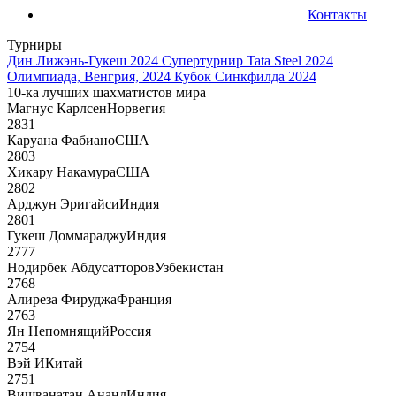
Контакты
Турниры
Дин Лижэнь-Гукеш 2024
Супертурнир Tata Steel 2024
Олимпиада, Венгрия, 2024
Кубок Синкфилда 2024
10-ка лучших шахматистов мира
Магнус Карлсен
Норвегия
2831
Каруана Фабиано
США
2803
Хикару Накамура
США
2802
Арджун Эригайси
Индия
2801
Гукеш Доммараджу
Индия
2777
Нодирбек Абдусатторов
Узбекистан
2768
Алиреза Фируджа
Франция
2763
Ян Непомнящий
Россия
2754
Вэй И
Китай
2751
Вишванатан Ананд
Индия