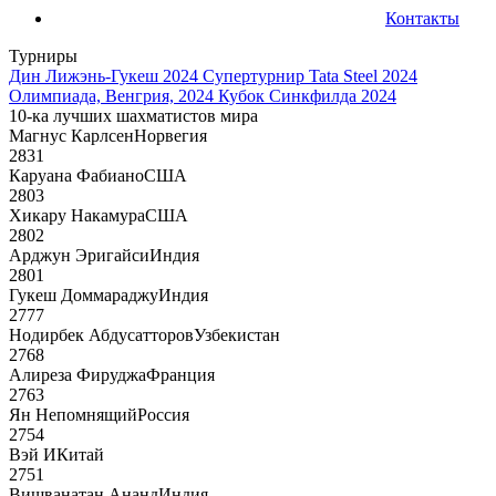
Контакты
Турниры
Дин Лижэнь-Гукеш 2024
Супертурнир Tata Steel 2024
Олимпиада, Венгрия, 2024
Кубок Синкфилда 2024
10-ка лучших шахматистов мира
Магнус Карлсен
Норвегия
2831
Каруана Фабиано
США
2803
Хикару Накамура
США
2802
Арджун Эригайси
Индия
2801
Гукеш Доммараджу
Индия
2777
Нодирбек Абдусатторов
Узбекистан
2768
Алиреза Фируджа
Франция
2763
Ян Непомнящий
Россия
2754
Вэй И
Китай
2751
Вишванатан Ананд
Индия