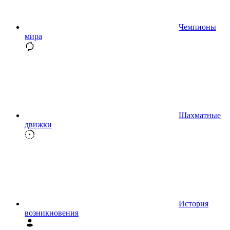
Чемпионы
мира
Шахматные
движки
История
возникновения