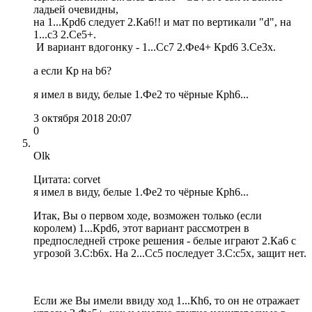
ладьей очевидны,
на 1...Крd6 следует 2.Кa6!! и мат по вертикали "d", на
1...с3 2.Сe5+.
И вариант вдогонку - 1...Сс7 2.Фe4+ Крd6 3.Ce3x.
а если Кр на b6?
я имел в виду, белые 1.Фе2 то чёрные Крh6...
3 октября 2018 20:07
0
Olk
Цитата: corvet
я имел в виду, белые 1.Фе2 то чёрные Крh6...
Итак, Вы о первом ходе, возможен только (если
королем) 1...Крd6, этот вариант рассмотрен в
предпоследней строке решения - белые играют 2.Кa6 c
угрозой 3.С:b6x. На 2...Сс5 последует 3.С:с5x, защит нет.
Если же Вы имели ввиду ход 1...Кh6, то он не отражает