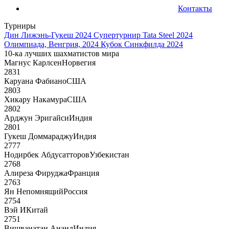
Контакты
Турниры
Дин Лижэнь-Гукеш 2024
Супертурнир Tata Steel 2024
Олимпиада, Венгрия, 2024
Кубок Синкфилда 2024
10-ка лучших шахматистов мира
Магнус Карлсен
Норвегия
2831
Каруана Фабиано
США
2803
Хикару Накамура
США
2802
Арджун Эригайси
Индия
2801
Гукеш Доммараджу
Индия
2777
Нодирбек Абдусатторов
Узбекистан
2768
Алиреза Фируджа
Франция
2763
Ян Непомнящий
Россия
2754
Вэй И
Китай
2751
Вишванатан Ананд
Индия