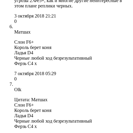
угрозы 2.Фe5+, как и многие другие неинтересные в
этом плане реплики черных.
3 октября 2018 21:21
0
Матшах
Слон F6+
Король берет коня
Ладья D4
Черные любой ход безрезультативный
Ферзь С4 х
7 октября 2018 05:29
0
Olk
Цитата: Матшах
Слон F6+
Король берет коня
Ладья D4
Черные любой ход безрезультативный
Ферзь С4 х