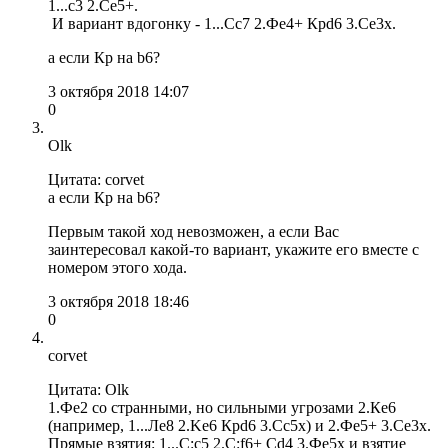
1...с3 2.Сe5+.
И вариант вдогонку - 1...Сс7 2.Фe4+ Крd6 3.Ce3x.
а если Кр на b6?
3 октября 2018 14:07
0
Olk
Цитата: corvet
а если Кр на b6?
Первым такой ход невозможен, а если Вас
заинтересовал какой-то вариант, укажите его вместе с
номером этого хода.
3 октября 2018 18:46
0
corvet
Цитата: Olk
1.Фe2 со странными, но сильными угрозами 2.Кe6
(например, 1...Лe8 2.Ke6 Крd6 3.Cc5x) и 2.Фe5+ 3.Ce3x.
Прямые взятия: 1...С:с5 2.С:f6+ Cd4 3.Фe5x и взятие