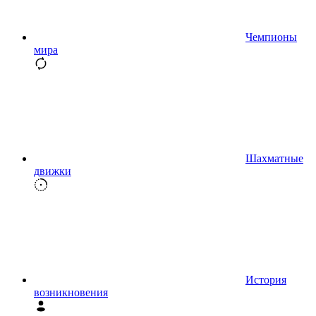
Чемпионы
мира
Шахматные
движки
История
возникновения