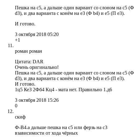
Пешка на с5, а дальше один вариант со слоном на с5 (Ф
d3), и два варианта с конём на е3 (Ф b4) и е5 (П е3).
И готово.
3 октября 2018 05:20
+1
роман роман
Цитата: DAR
Очень оригинально!
Пешка на с5, а дальше один вариант со слоном на с5 (Ф
d3), и два варианта с конём на е3 (Ф b4) и е5 (П е3).
И готово.
1ц5 Ке3 2Фб4 Кц4 - мата нет. Правильно 1.д6
3 октября 2018 15:26
0
скиф
Ф-В4.а дальше пешка на с5 или ферзь на с3
взависимости от хода чёрных