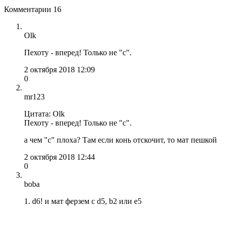
Комментарии
16
Olk
Пехоту - вперед! Только не "с".
2 октября 2018 12:09
0
mr123
Цитата: Olk
Пехоту - вперед! Только не "с".
а чем "с" плоха? Там если конь отскочит, то мат пешкой
2 октября 2018 12:44
0
boba
1. d6! и мат ферзем с d5, b2 или e5