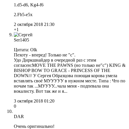
1.d5-d6, Kg4-f6
2.Fb5-e5x
2 октября 2018 21:30
+1
Ser1405
Цитата: Olk
Пехоту - вперед! Только не "с".
Удо Диркшнайдер в очередной раз с этим
согласен:MOVE THE PAWNS (но только не"с") KING &
BISHOP BOW TO GRACE - PRINCESS OF THE
DOWN/// У Сергея Образцова поющая корова умела
вставлять своё МУУУУУ в нужном месте. Типа : Что по
ночам так ...МУУУУ...чала меня - подпевала она
вокалисту. Вот так же и я...
3 октября 2018 01:20
0
DAR
Очень оригинально!