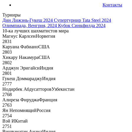
Контакты
Турниры
Дин Лижэнь-Гукеш 2024
Супертурнир Tata Steel 2024
Олимпиада, Венгрия, 2024
Кубок Синкфилда 2024
10-ка лучших шахматистов мира
Магнус Карлсен
Норвегия
2831
Каруана Фабиано
США
2803
Хикару Накамура
США
2802
Арджун Эригайси
Индия
2801
Гукеш Доммараджу
Индия
2777
Нодирбек Абдусатторов
Узбекистан
2768
Алиреза Фируджа
Франция
2763
Ян Непомнящий
Россия
2754
Вэй И
Китай
2751
Вишванатан Ананд
Индия