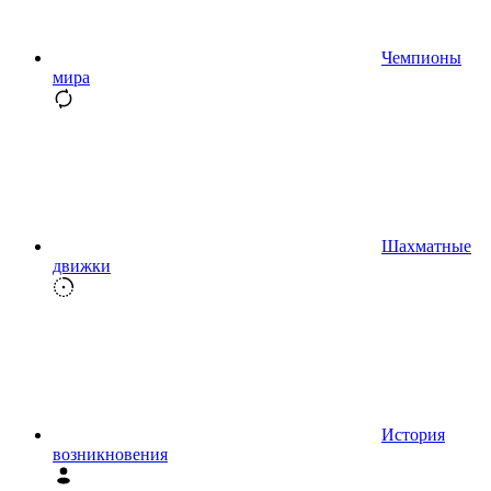
Чемпионы
мира
Шахматные
движки
История
возникновения