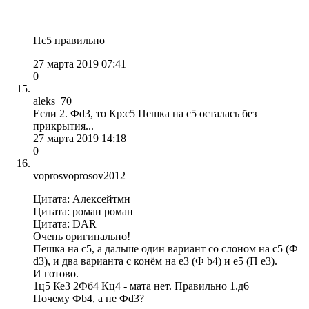
Пс5 правильно
27 марта 2019 07:41
0
aleks_70
Если 2. Фd3, то Кр:с5 Пешка на с5 осталась без
прикрытия...
27 марта 2019 14:18
0
voprosvoprosov2012
Цитата: Алексейтмн
Цитата: роман роман
Цитата: DAR
Очень оригинально!
Пешка на с5, а дальше один вариант со слоном на с5 (Ф
d3), и два варианта с конём на е3 (Ф b4) и е5 (П е3).
И готово.
1ц5 Ке3 2Фб4 Кц4 - мата нет. Правильно 1.д6
Почему Фb4, а не Фd3?