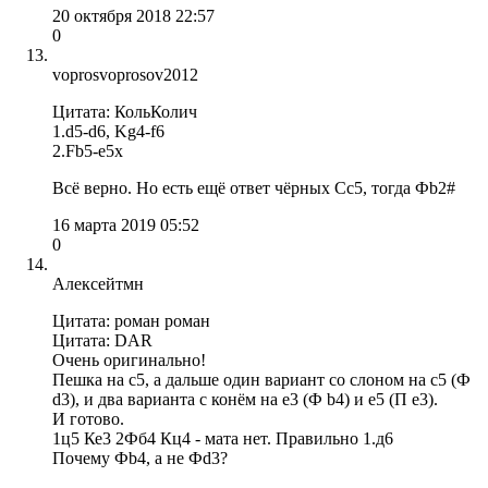
20 октября 2018 22:57
0
voprosvoprosov2012
Цитата: КольКолич
1.d5-d6, Kg4-f6
2.Fb5-e5x
Всё верно. Но есть ещё ответ чёрных Сс5, тогда Фb2#
16 марта 2019 05:52
0
Алексейтмн
Цитата: роман роман
Цитата: DAR
Очень оригинально!
Пешка на с5, а дальше один вариант со слоном на с5 (Ф
d3), и два варианта с конём на е3 (Ф b4) и е5 (П е3).
И готово.
1ц5 Ке3 2Фб4 Кц4 - мата нет. Правильно 1.д6
Почему Фb4, а не Фd3?