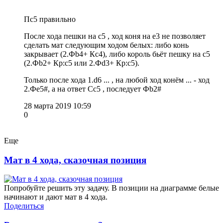
Пс5 правильно
После хода пешки на с5 , ход коня на е3 не позволяет
сделать мат следующим ходом белых: либо конь
закрывает (2.Фb4+ Кс4), либо король бьёт пешку на с5
(2.Фb2+ Кр:с5 или 2.Фd3+ Кр:с5).
Только после хода 1.d6 ... , на любой ход конём ... - ход
2.Фе5#, а на ответ Сс5 , последует Фb2#
28 марта 2019 10:59
0
Еще
Мат в 4 хода, сказочная позиция
Попробуйте решить эту задачу. В позиции на диаграмме белые
начинают и дают мат в 4 хода.
Поделиться