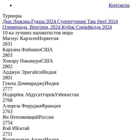
Контакты
Турниры
Дин Лижэнь-Гукеш 2024
Супертурнир Tata Steel 2024
Олимпиада, Венгрия, 2024
Кубок Синкфилда 2024
10-ка лучших шахматистов мира
Магнус Карлсен
Норвегия
2831
Каруана Фабиано
США
2803
Хикару Накамура
США
2802
Арджун Эригайси
Индия
2801
Гукеш Доммараджу
Индия
2777
Нодирбек Абдусатторов
Узбекистан
2768
Алиреза Фируджа
Франция
2763
Ян Непомнящий
Россия
2754
Вэй И
Китай
2751
Вишванатан Ананд
Индия