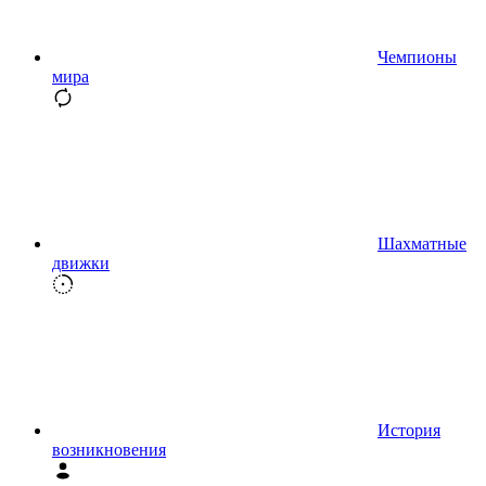
Чемпионы
мира
Шахматные
движки
История
возникновения