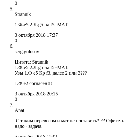
0
Strannik
1.Ф-е5 2.Л-g5 на f5=МАТ.
3 октября 2018 17:37
0
serg.golosov
Цитата: Strannik
1.Ф-е5 2.Л-g5 на f5=МАТ.
Увы 1.Ф е5 Кр f3, далее 2 или 3???
1.Ф е2 согласен!!!
3 октября 2018 20:15
0
Anat
С таким перевесом и мат не поставить?!?? Офигеть
надо - задача.
5 октября 2018 15:01