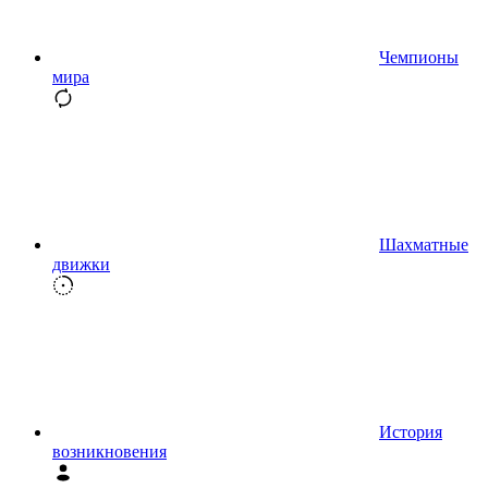
Чемпионы
мира
Шахматные
движки
История
возникновения