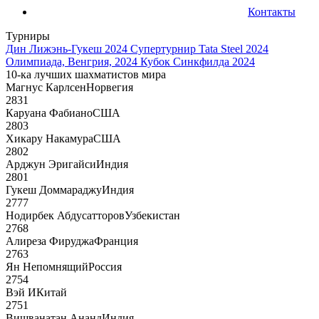
Контакты
Турниры
Дин Лижэнь-Гукеш 2024
Супертурнир Tata Steel 2024
Олимпиада, Венгрия, 2024
Кубок Синкфилда 2024
10-ка лучших шахматистов мира
Магнус Карлсен
Норвегия
2831
Каруана Фабиано
США
2803
Хикару Накамура
США
2802
Арджун Эригайси
Индия
2801
Гукеш Доммараджу
Индия
2777
Нодирбек Абдусатторов
Узбекистан
2768
Алиреза Фируджа
Франция
2763
Ян Непомнящий
Россия
2754
Вэй И
Китай
2751
Вишванатан Ананд
Индия