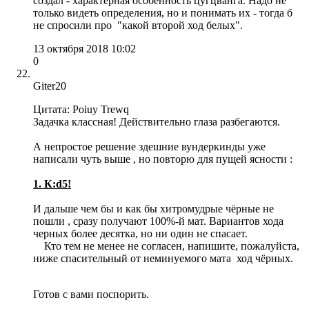
создал - характерная особенность цугцванга. Надо не
только видеть определения, но и понимать их - тогда б
не спросили про "какой второй ход белых".
13 октября 2018 10:02
0
Giter20
Цитата: Poiuy Trewq
Задачка классная! Действительно глаза разбегаются.
А непростое решение здешние вундеркинды уже
написали чуть выше , но повторю для пущей ясности :
1. К:d5!
И дальше чем бы и как бы хитромудрые чёрные не
пошли , сразу получают 100%-й мат. Вариантов хода
черных более десятка, но ни один не спасает.
Кто тем не менее не согласен, напишите, пожалуйста,
ниже спасительный от неминуемого мата ход чёрных.
Готов с вами поспорить.