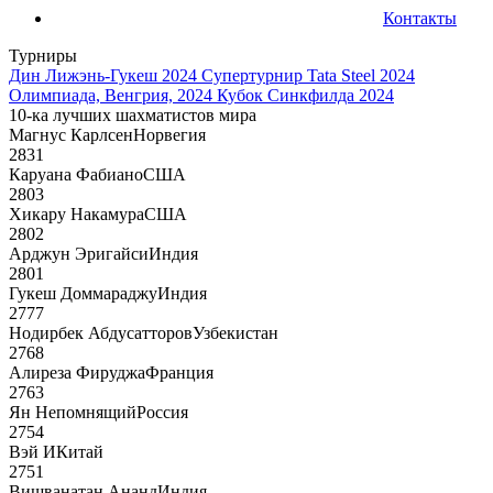
Контакты
Турниры
Дин Лижэнь-Гукеш 2024
Супертурнир Tata Steel 2024
Олимпиада, Венгрия, 2024
Кубок Синкфилда 2024
10-ка лучших шахматистов мира
Магнус Карлсен
Норвегия
2831
Каруана Фабиано
США
2803
Хикару Накамура
США
2802
Арджун Эригайси
Индия
2801
Гукеш Доммараджу
Индия
2777
Нодирбек Абдусатторов
Узбекистан
2768
Алиреза Фируджа
Франция
2763
Ян Непомнящий
Россия
2754
Вэй И
Китай
2751
Вишванатан Ананд
Индия