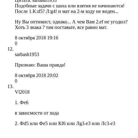
Цитата: sarbash1953
Подобные задачи с шаха или взятия не начинаются!
После 1.K:d5? Л:g4! и мат на 2-м ходу не виден...
Ну Вы оптимист, однако... А чем Вам 2.ef не угодил?
Хоть 3 знака ? там поставьте, все равно мат.
8 октября 2018 19:16
0
sarbash1953
Признаю: Ваша правда!
8 октября 2018 20:02
0
Vl2018
1. Фе6
в зависмости от хода
2. Фd5 или Фe5 или Кf6 или Лg3-e3 или Лс3-е3