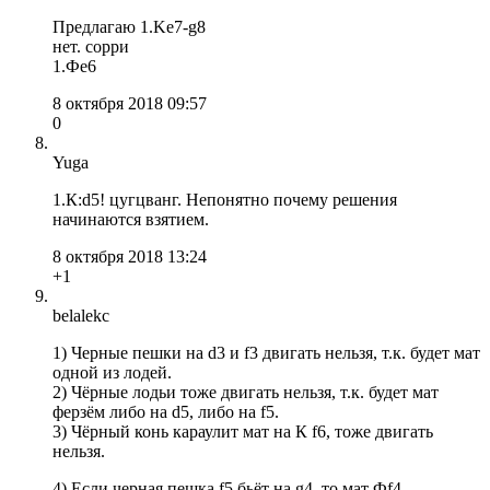
Предлагаю 1.Ke7-g8
нет. сорри
1.Фе6
8 октября 2018 09:57
0
Yuga
1.К:d5! цугцванг. Непонятно почему решения
начинаются взятием.
8 октября 2018 13:24
+1
belalekc
1) Черные пешки на d3 и f3 двигать нельзя, т.к. будет мат
одной из лодей.
2) Чёрные лодьи тоже двигать нельзя, т.к. будет мат
ферзём либо на d5, либо на f5.
3) Чёрный конь караулит мат на К f6, тоже двигать
нельзя.
4) Если черная пешка f5 бьёт на g4, то мат Фf4.