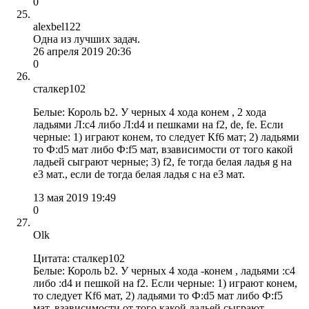
0
alexbel122
Одна из лучших задач.
26 апреля 2019 20:36
0
сталкер102
Белые: Король b2. У черных 4 хода конем , 2 хода
ладьями Л:с4 либо Л:d4 и пешками на f2, de, fe. Если
черные: 1) играют конем, то следует Кf6 мат; 2) ладьями
то Ф:d5 мат либо Ф:f5 мат, взависимости от того какой
ладьей сыграют черные; 3) f2, fe тогда белая ладья g на
e3 мат., если de тогда белая ладья с на е3 мат.
13 мая 2019 19:49
0
Olk
Цитата: сталкер102
Белые: Король b2. У черных 4 хода -конем , ладьями :с4
либо :d4 и пешкой на f2. Если черные: 1) играют конем,
то следует Кf6 мат, 2) ладьями то Ф:d5 мат либо Ф:f5
мат, взависимости от того какой ладьей сыграют