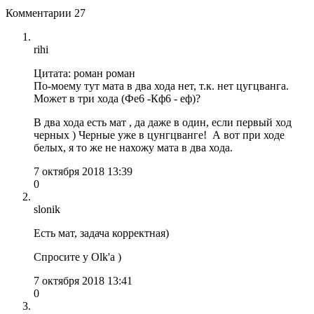
Комментарии
27
rihi
Цитата: роман роман
По-моему тут мата в два хода нет, т.к. нет цугцванга.
Может в три хода (Фе6 -Кф6 - еф)?
В два хода есть мат , да даже в один, если первый ход
черных ) Черные уже в цунгцванге! А вот при ходе
белых, я то же не нахожу мата в два хода.
7 октября 2018 13:39
0
slonik
Есть мат, задача корректная)
Спросите у Olk'а )
7 октября 2018 13:41
0