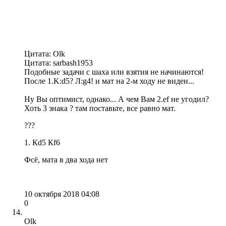
Цитата: Olk
Цитата: sarbash1953
Подобные задачи с шаха или взятия не начинаются!
После 1.K:d5? Л:g4! и мат на 2-м ходу не виден...
Ну Вы оптимист, однако... А чем Вам 2.ef не угодил?
Хоть 3 знака ? там поставьте, все равно мат.
???
1. Кd5 Кf6
Фсё, мата в два хода нет
10 октября 2018 04:08
0
Olk