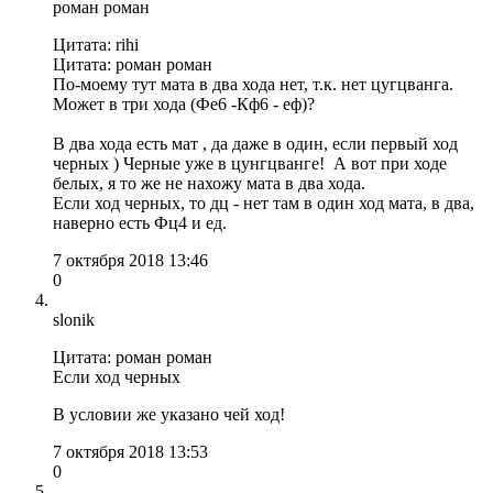
роман роман
Цитата: rihi
Цитата: роман роман
По-моему тут мата в два хода нет, т.к. нет цугцванга.
Может в три хода (Фе6 -Кф6 - еф)?
В два хода есть мат , да даже в один, если первый ход
черных ) Черные уже в цунгцванге! А вот при ходе
белых, я то же не нахожу мата в два хода.
Если ход черных, то дц - нет там в один ход мата, в два,
наверно есть Фц4 и ед.
7 октября 2018 13:46
0
slonik
Цитата: роман роман
Если ход черных
В условии же указано чей ход!
7 октября 2018 13:53
0