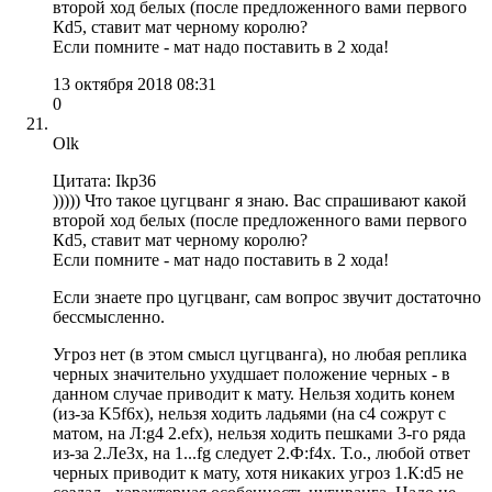
второй ход белых (после предложенного вами первого
Кd5, ставит мат черному королю?
Если помните - мат надо поставить в 2 хода!
13 октября 2018 08:31
0
Olk
Цитата: Ikp36
))))) Что такое цугцванг я знаю. Вас спрашивают какой
второй ход белых (после предложенного вами первого
Кd5, ставит мат черному королю?
Если помните - мат надо поставить в 2 хода!
Если знаете про цугцванг, сам вопрос звучит достаточно
бессмысленно.
Угроз нет (в этом смысл цугцванга), но любая реплика
черных значительно ухудшает положение черных - в
данном случае приводит к мату. Нельзя ходить конем
(из-за K5f6x), нельзя ходить ладьями (на с4 сожрут с
матом, на Л:g4 2.efx), нельзя ходить пешками 3-го ряда
из-за 2.Лe3x, на 1...fg следует 2.Ф:f4x. Т.о., любой ответ
черных приводит к мату, хотя никаких угроз 1.К:d5 не