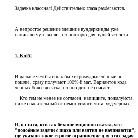
Задачка классная! Действительно глаза разбегаются.
А непростое решение здешние вундеркинды уже
написали чуть выше , но повторю для пущей ясности :
1. К:d5!
И дальше чем бы и как бы хитромудрые чёрные не
пошли , сразу получают 100%-й мат. Вариантов хода
черных более десятка, но ни один не спасает.
Кто тем не менее не согласен, напишите, пожалуйста,
ниже спасительный от неминуемого мата ход чёрных.
И, к стати, кто так безаппеляционно сказал, что
"подобные задачи с шаха или взятия не начинаются",
где указано такое строгое ограничение для этих задач