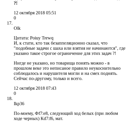
?!
12 октября 2018 05:51
0
Olk
Цитата: Poiuy Trewq
И, к стати, кто так безаппеляционно сказал, что
"подобные задачи с шаха или взятия не начинаются", где
указано такое строгое ограничение для этих задач ?!
Нигде не указано, но товарища понять можно - в
прошлом веке это неписаное правило неукоснительно
соблюдалось и нарушителя могли и на смех поднять.
Сейчас по-другому, только и всего.
12 октября 2018 07:43
0
Ikp36
По-моему, Фf7:e8, следующий ход белых (при любом
ходе черных) Кd7:f6, мат.