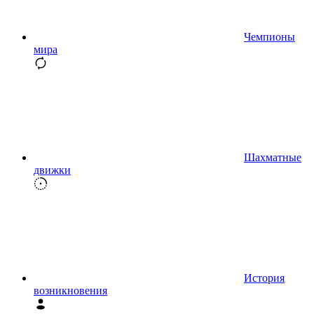
Чемпионы
мира
Шахматные
движки
История
возникновения