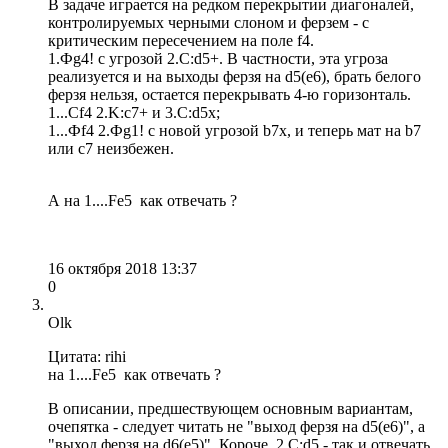
В задаче играется на редком перекрытии диагоналей,
контролируемых черными слоном и ферзем - с
критическим пересечением на поле f4.
1.Фg4! c угрозой 2.С:d5+. В частности, эта угроза
реализуется и на выходы ферзя на d5(e6), брать белого
ферзя нельзя, остается перекрывать 4-ю горизонталь.
1...Сf4 2.K:c7+ и 3.С:d5x;
1...Фf4 2.Фg1! c новой угрозой b7x, и теперь мат на b7
или c7 неизбежен.
А на 1....Fe5 как отвечать ?
16 октября 2018 13:37
0
Olk
Цитата: rihi
на 1....Fe5 как отвечать ?
В описании, предшествующем основным вариантам,
очепятка - следует читать не "выход ферзя на d5(e6)", а
"выход ферзя на d6(e5)". Короче, 2.С:d5 - так и отвечать.