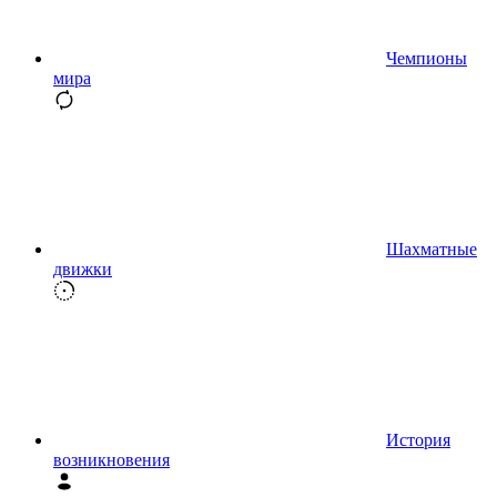
Чемпионы
мира
Шахматные
движки
История
возникновения