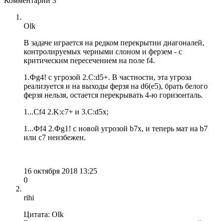
Комментарии
3
Olk
В задаче играется на редком перекрытии диагоналей,
контролируемых черными слоном и ферзем - с
критическим пересечением на поле f4.
1.Фg4! c угрозой 2.С:d5+. В частности, эта угроза
реализуется и на выходы ферзя на d6(e5), брать белого
ферзя нельзя, остается перекрывать 4-ю горизонталь.
1...Сf4 2.K:c7+ и 3.С:d5x;
1...Фf4 2.Фg1! c новой угрозой b7x, и теперь мат на b7
или c7 неизбежен.
16 октября 2018 13:25
0
rihi
Цитата: Olk