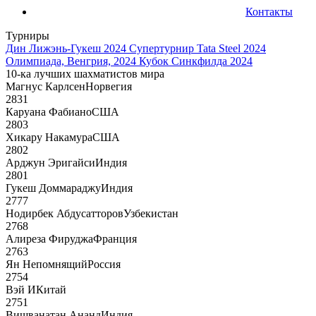
Контакты
Турниры
Дин Лижэнь-Гукеш 2024
Супертурнир Tata Steel 2024
Олимпиада, Венгрия, 2024
Кубок Синкфилда 2024
10-ка лучших шахматистов мира
Магнус Карлсен
Норвегия
2831
Каруана Фабиано
США
2803
Хикару Накамура
США
2802
Арджун Эригайси
Индия
2801
Гукеш Доммараджу
Индия
2777
Нодирбек Абдусатторов
Узбекистан
2768
Алиреза Фируджа
Франция
2763
Ян Непомнящий
Россия
2754
Вэй И
Китай
2751
Вишванатан Ананд
Индия