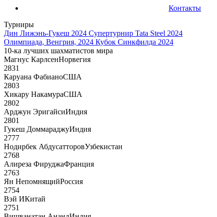
Контакты
Турниры
Дин Лижэнь-Гукеш 2024
Супертурнир Tata Steel 2024
Олимпиада, Венгрия, 2024
Кубок Синкфилда 2024
10-ка лучших шахматистов мира
Магнус Карлсен
Норвегия
2831
Каруана Фабиано
США
2803
Хикару Накамура
США
2802
Арджун Эригайси
Индия
2801
Гукеш Доммараджу
Индия
2777
Нодирбек Абдусатторов
Узбекистан
2768
Алиреза Фируджа
Франция
2763
Ян Непомнящий
Россия
2754
Вэй И
Китай
2751
Вишванатан Ананд
Индия