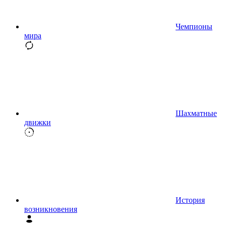
Чемпионы
мира
Шахматные
движки
История
возникновения