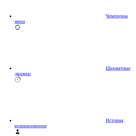
Чемпионы
мира
Шахматные
движки
История
возникновения