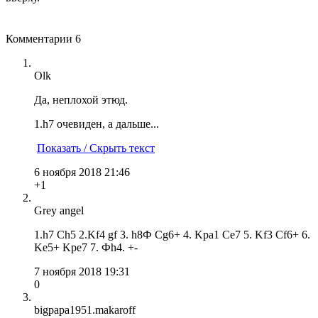
Комментарии
6
Olk
Да, неплохой этюд.
1.h7 очевиден, а дальше...
Показать / Скрыть текст
6 ноября 2018 21:46
+1
Grey angel
1.h7 Ch5 2.Kf4 gf 3. h8Ф Сg6+ 4. Kpa1 Ce7 5. Kf3 Cf6+ 6.
Ke5+ Kpe7 7. Фh4. +-
7 ноября 2018 19:31
0
bigpapa1951.makaroff