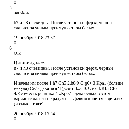
0
aguskov
h7 и h8 очевидны. После установки ферзя, черные
сдались за явным преимуществом белых.
19 ноября 2018 23:37
0
Olk
Цитата: aguskov
h7 и h8 очевидны. После установки ферзя, черные
сдались за явным преимуществом белых.
И зачем им после 1.h7 Ch5 2.h8Ф С:g6+ 3.Крa1 (больше
некуда) Сe7 сдаваться? Грозит 3...Сf6+, на 3.Kf3 Cf6+
4.Ke5+ есть реплика 4...Крe7 - дела белых в этом
варианте далеко не радужны. Дьявол кроется в деталях
(и смысл тоже).
20 ноября 2018 15:54
0