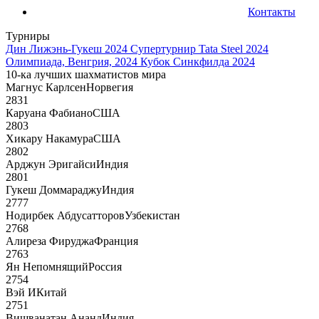
Контакты
Турниры
Дин Лижэнь-Гукеш 2024
Супертурнир Tata Steel 2024
Олимпиада, Венгрия, 2024
Кубок Синкфилда 2024
10-ка лучших шахматистов мира
Магнус Карлсен
Норвегия
2831
Каруана Фабиано
США
2803
Хикару Накамура
США
2802
Арджун Эригайси
Индия
2801
Гукеш Доммараджу
Индия
2777
Нодирбек Абдусатторов
Узбекистан
2768
Алиреза Фируджа
Франция
2763
Ян Непомнящий
Россия
2754
Вэй И
Китай
2751
Вишванатан Ананд
Индия