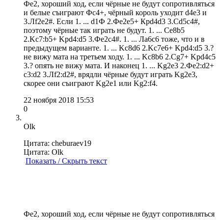
Фе2, хороший ход, если чёрные не будут сопротивляться
и белые съиграют Фс4+, чёрный король уходит d4e3 и
3.Лf2e2#. Если 1. ... d1Ф 2.Фe2е5+ Крd4d3 3.Cd5c4#,
поэтому чёрные так играть не будут. 1. ... Ce8b5
2.Kc7:b5+ Kpd4:d5 3.Фе2с4#. 1. ... Лa6c6 тоже, что и в
предыдущем варианте. 1. ... Kc8d6 2.Kc7e6+ Kpd4:d5 3.?
не вижу мата на третьем ходу. 1. ... Kc8b6 2.Cg7+ Kpd4c5
3.? опять не вижу мата. И наконец 1. ... Kg2e3 2.Фe2:d2+
c3:d2 3.Лf2:d2#, врядли чёрные будут играть Kg2e3,
скорее они съиграют Kg2e1 или Kg2:f4.
22 ноября 2018 15:53
0
Olk
Цитата: cheburaev19
Цитата: Olk
Показать / Скрыть текст
Фе2, хороший ход, если чёрные не будут сопротивляться