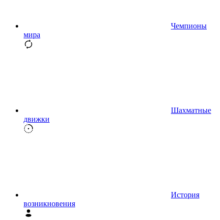
Чемпионы
мира
Шахматные
движки
История
возникновения