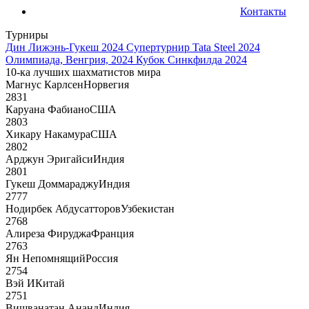
Контакты
Турниры
Дин Лижэнь-Гукеш 2024
Супертурнир Tata Steel 2024
Олимпиада, Венгрия, 2024
Кубок Синкфилда 2024
10-ка лучших шахматистов мира
Магнус Карлсен
Норвегия
2831
Каруана Фабиано
США
2803
Хикару Накамура
США
2802
Арджун Эригайси
Индия
2801
Гукеш Доммараджу
Индия
2777
Нодирбек Абдусатторов
Узбекистан
2768
Алиреза Фируджа
Франция
2763
Ян Непомнящий
Россия
2754
Вэй И
Китай
2751
Вишванатан Ананд
Индия