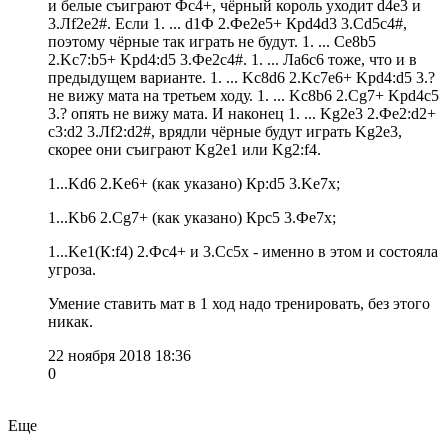
и белые съиграют Фс4+, чёрный король уходит d4e3 и
3.Лf2e2#. Если 1. ... d1Ф 2.Фe2е5+ Крd4d3 3.Cd5c4#,
поэтому чёрные так играть не будут. 1. ... Ce8b5
2.Kc7:b5+ Kpd4:d5 3.Фе2с4#. 1. ... Лa6c6 тоже, что и в
предыдущем варианте. 1. ... Kc8d6 2.Kc7e6+ Kpd4:d5 3.?
не вижу мата на третьем ходу. 1. ... Kc8b6 2.Cg7+ Kpd4c5
3.? опять не вижу мата. И наконец 1. ... Kg2e3 2.Фe2:d2+
c3:d2 3.Лf2:d2#, врядли чёрные будут играть Kg2e3,
скорее они съиграют Kg2e1 или Kg2:f4.
1...Kd6 2.Ke6+ (как указано) Кр:d5 3.Ke7x;
1...Kb6 2.Cg7+ (как указано) Крс5 3.Фe7x;
1...Ke1(К:f4) 2.Фс4+ и 3.Сс5x - именно в этом и состояла
угроза.
Умение ставить мат в 1 ход надо тренировать, без этого
никак.
22 ноября 2018 18:36
0
Еще