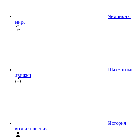
Чемпионы
мира
Шахматные
движки
История
возникновения