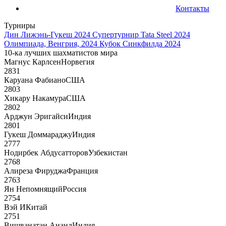
Контакты
Турниры
Дин Лижэнь-Гукеш 2024
Супертурнир Tata Steel 2024
Олимпиада, Венгрия, 2024
Кубок Синкфилда 2024
10-ка лучших шахматистов мира
Магнус Карлсен
Норвегия
2831
Каруана Фабиано
США
2803
Хикару Накамура
США
2802
Арджун Эригайси
Индия
2801
Гукеш Доммараджу
Индия
2777
Нодирбек Абдусатторов
Узбекистан
2768
Алиреза Фируджа
Франция
2763
Ян Непомнящий
Россия
2754
Вэй И
Китай
2751
Вишванатан Ананд
Индия